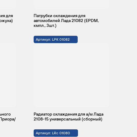
ия для
Патрубки охлаждения для
кожуха)
автомобилей Лада 21082 (EPDM,
UZAM2482
4
2
кмпл., 3шт.)
Артикул: LPK 01082
ьного
Радиатор охлаждения для а/м Лада
/Приора/
2108-15 универсальный (сборный)
Артикул: LRc 01080