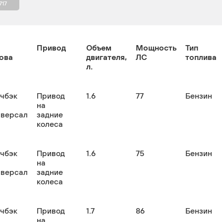
717
Привод
Объем
Мощность
Тип
ова
двигателя,
ЛС
топлива
л.
тчбэк
Привод
1.6
77
Бензин
на
иверсал
задние
колеса
тчбэк
Привод
1.6
75
Бензин
на
иверсал
задние
колеса
тчбэк
Привод
1.7
86
Бензин
на