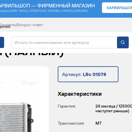
АРВИЛЬШОП — ФИРМЕННЫЙ МАГАЗИН
КАРВИЛЬШО
ендов
LUZAR, TRIALLI, STARTVOLT, AIRLINE и CARVILLE RACING
Контакты
Вопрос-ответ
дения
ДЕНИЯ ДЛЯ А/М ЛАДА
 (ПАЯНЫЙ)
Артикул:
LRc 01078
Характеристики
Гарантия:
24 месяца / 125000
наступит раньше)
Трансмиссия:
MT