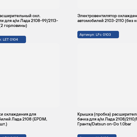
колеса
асширительный охл.
Электровентилятор охлажден
и для а/м Лада 2108-99/2113-
автомобилей 2103-2110 (без 
иверсал
Привод
2
91
Бензин
 (2 горловины)
на
задние
Артикул: LFc 0103
колеса
: LET 0104
и охлаждения для
Крышка (пробка) расширител
илей Лада 2108 (EPDM,
бачка для а/м Лада 2108/2110
шт.)
Гранта/Datsun on-Do 1.0bar