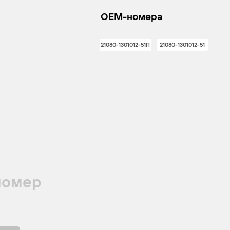
OEM-номера
21080-1301012-51П
21080-1301012-51
номер