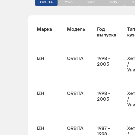
ORBITA
2125
2127
2715
2
Марка
Модель
Год
Тип
выпуска
куз
IZH
ORBITA
1998 -
Хе
2005
/
Ун
IZH
ORBITA
1998 -
Хе
2005
/
Ун
IZH
ORBITA
1987 -
Хе
1998
/