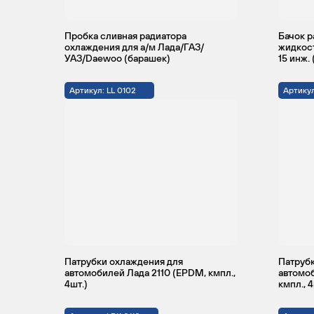
Пробка сливная радиатора
Бачок р
охлаждения для а/м Лада/ГАЗ/
жидкост
IZH
ORBITA
1998 -
Ун
УАЗ/Daewoo (барашек)
15 инж.
2001
Артикул: LL 0102
Артикул
Патрубки охлаждения для
Патрубк
автомобилей Лада 2110 (EPDM, кмпл.,
автомоб
4шт.)
кмпл., 4