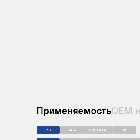
Применяемость
ОЕМ 
IZH
LADA
MOSKVICH
VIS