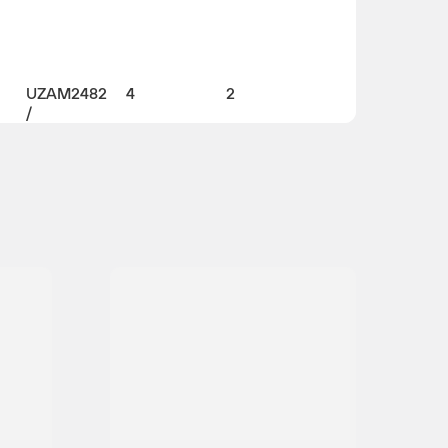
UZAM2482
4
2
/
UZAM248E
VAZ21211
4
2
UZAM3215
4
2
VADG4BB
4
4