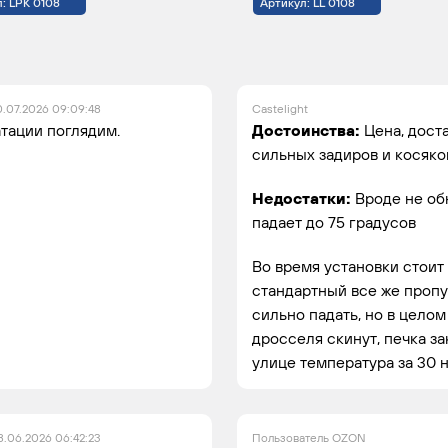
: LPK 0108
Артикул: LL 0108
0.07.2026 09:09:48
Castelight
атации поглядим.
Достоинства:
Цена, дост
сильных задиров и косяко
Недостатки:
Вроде не об
падает до 75 градусов
Во время установки стоит 
стандартный все же пропу
сильно падать, но в целом
дросселя скинут, печка зак
улице температура за 30 
8.06.2026 06:42:23
Пользователь OZON