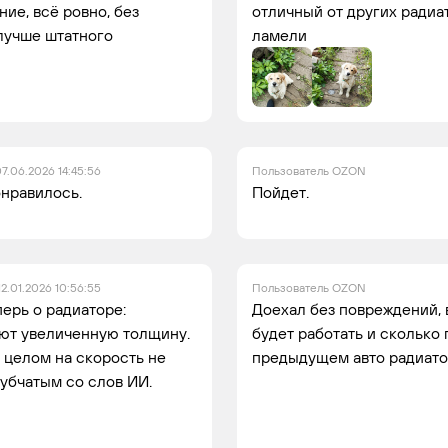
ие, всё ровно, без
отличный от других радиат
лучше штатного
ламели
7.06.2026 14:45:56
Пользователь OZON
онравилось.
Пойдет.
12.01.2026 10:56:55
Пользователь OZON
перь о радиаторе:
Доехал без повреждений, 
еют увеличенную толщину.
будет работать и сколько 
 целом на скорость не
предыдущем авто радиатор
рубчатым со слов ИИ.