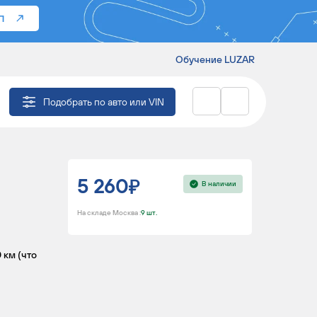
П
Обучение LUZAR
 2108-2115
Подобрать по авто или VIN
5 260
В наличии
На складе Москва :
9 шт.
 км (что