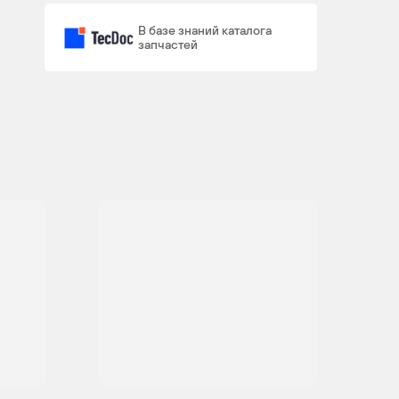
В базе знаний каталога
запчастей
OM
5
2
602.980
OM
4
4
611.981
M
4
4
111.979,
M
)
111.984
OM
5
4
612.981