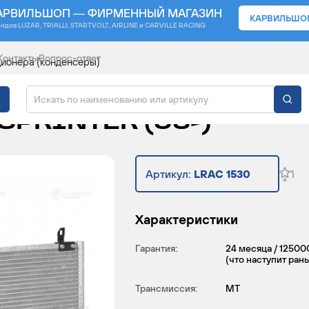
АРВИЛЬШОП — ФИРМЕННЫЙ МАГАЗИН
КАРВИЛЬШО
ендов
LUZAR, TRIALLI, STARTVOLT, AIRLINE и CARVILLE RACING
Контакты
Вопрос-ответ
ионера (конденсеры)
ИЦИОНЕРА ДЛЯ АВТО
PRINTER (95-)
Артикул:
LRAC 1530
Характеристики
Гарантия:
24 месяца / 12500
(что наступит ран
Трансмиссия:
MT