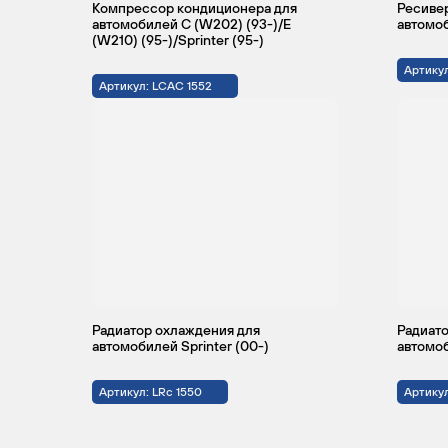
Компрессор кондиционера для
Ресиве
автомобилей C (W202) (93-)/E
автомоб
(W210) (95-)/Sprinter (95-)
Артикул
MERCEDES-
SPRINTER
2000 -
Ав
Артикул: LCAC 1552
BENZ
2006
MERCEDES-
SPRINTER
1995 -
Ав
BENZ
2000
MERCEDES-
SPRINTER
1997 -
Ав
BENZ
2000
Радиатор охлаждения для
Радиато
автомобилей Sprinter (00-)
автомоб
Артикул: LRc 1550
Артикул
MERCEDES-
SPRINTER
2000 -
Ав
BENZ
2006