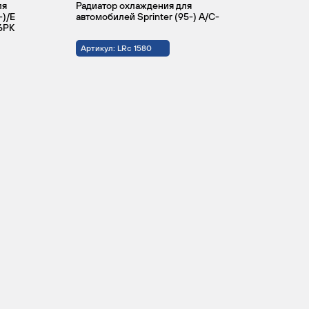
ля
Радиатор охлаждения для
-)/E
автомобилей Sprinter (95-) A/C-
 6PK
Артикул: LRc 1580
OM
4
4
611.987
OM
4
2
601.943
OM
5
2
602.980
OM
4
4
611.981