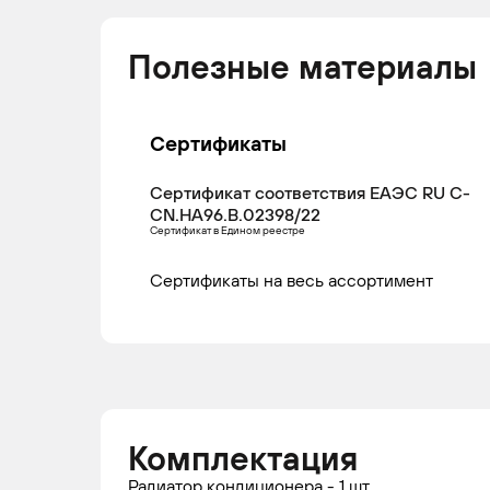
Полезные материалы
MERCEDES-
SPRINTER
1995 -
Ав
BENZ
2000
Сертификаты
Сертификат соответствия ЕАЭС RU С-
CN.НА96.В.02398/22
MERCEDES-
SPRINTER
2000 -
Ав
Сертификат в Едином реестре
BENZ
2006
Сертификаты на весь ассортимент
MERCEDES-
SPRINTER
1995 -
Ав
BENZ
2006
Комплектация
MERCEDES-
SPRINTER
2000 -
Ав
Радиатор кондиционера - 1 шт