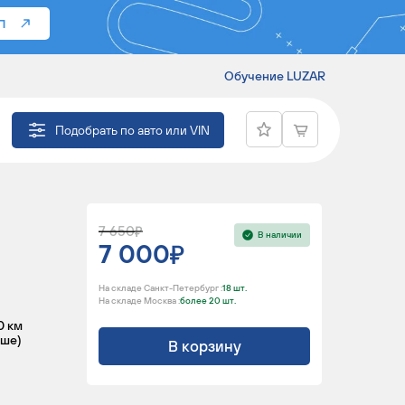
П
Обучение LUZAR
МОБИЛЕЙ
Подобрать по авто или VIN
7 650
В наличии
7 000
На складе Санкт-Петербург :
18 шт.
На складе Москва :
более 20 шт.
0 км
ьше)
В корзину