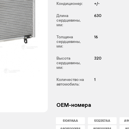
Кондиционер:
+/-
Длина
630
сердцевины,
мм:
Толщина
16
сердцевины,
мм:
Высота
320
сердцевины,
мм:
Количество на
1
автомобиль:
OEM-номера
5104114AA
5132357AA
A9
A9015000554
9015000554
90