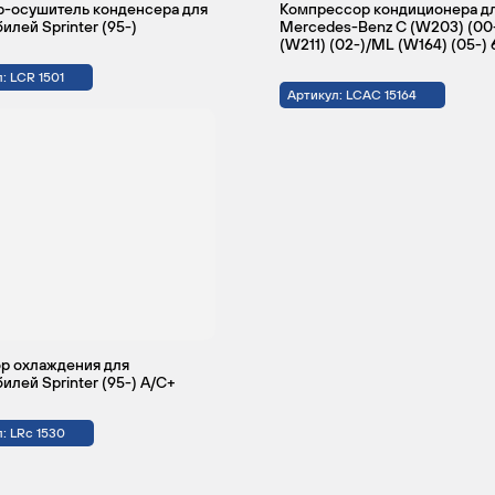
р-осушитель конденсера для
Компрессор кондиционера д
колеса
илей Sprinter (95-)
Mercedes-Benz C (W203) (00
(W211) (02-)/ML (W164) (05-)
: LCR 1501
тобус
Привод
2.1
82
Дизель
Артикул: LCAC 15164
на
задние
колеса
тобус
Привод
2.3
79
Дизель
на
задние
колеса
тобус
Привод
2.9
102
Дизель
на
р охлаждения для
задние
илей Sprinter (95-) A/C+
колеса
: LRc 1530
тобус
Привод
2.1
109
Дизель
на