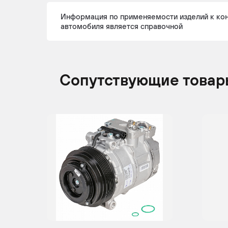
Информация по применяемости изделий к ко
автомобиля является справочной
MERCEDES-
SPRINTER
1995 -
Ле
BENZ
2000
ко
Сопутствующие товар
MERCEDES-
SPRINTER
2000 -
Ле
BENZ
2006
ко
MERCEDES-
SPRINTER
1995 -
Ле
BENZ
2006
ко
MERCEDES-
SPRINTER
2000 -
Ле
BENZ
2006
ко