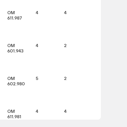
OM
4
4
611.987
OM
4
2
601.943
OM
5
2
602.980
OM
4
4
611.981