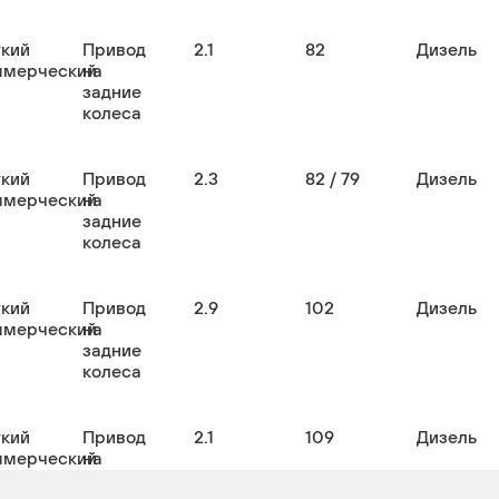
гкий
Привод
2.1
82
Дизель
ммерческий
на
задние
колеса
гкий
Привод
2.3
82 / 79
Дизель
ммерческий
на
задние
колеса
гкий
Привод
2.9
102
Дизель
ммерческий
на
задние
колеса
гкий
Привод
2.1
109
Дизель
ммерческий
на
задние