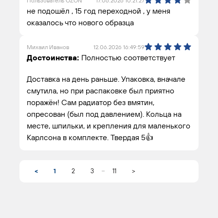
Пользователь OZON
17.06.2026 10:21:27
не подошёл , 15 год переходной , у меня
оказалось что нового образца
Михаил Иванов
12.06.2026 16:49:59
Достоинства:
Полностью соответствует
Доставка на день раньше. Упаковка, вначале
смутила, но при распаковке был приятно
поражён! Сам радиатор без вмятин,
опресован (был под давлением). Кольца на
месте, шпильки, и крепления для маленького
Карлсона в комплекте. Твердая 5👍
...
<
1
2
3
11
>