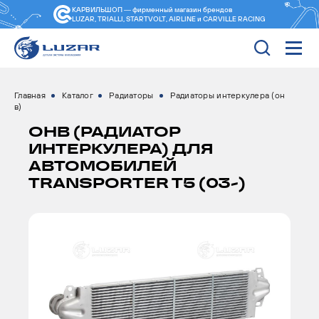
КАРВИЛЬШОП — фирменный магазин
брендов
LUZAR, TRIALLI, STARTVOLT, AIRLINE и CARVILLE RACING
Главная
Каталог
Радиаторы
Радиаторы интеркулера (он
в)
ОНВ (РАДИАТОР
ИНТЕРКУЛЕРА) ДЛЯ
АВТОМОБИЛЕЙ
TRANSPORTER T5 (03-)