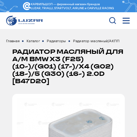
КАРВИЛЬШОП — фирменный магазин
брендов
LUZAR, TRIALLI, STARTVOLT, AIRLINE и CARVILLE RACING
Главная
Каталог
Радиаторы
Радиатор масляный/АКПП
РАДИАТОР МАСЛЯНЫЙ ДЛЯ
А/М BMW X3 (F25)
(10-)/(G01) (17-)/X4 (G02)
(18-)/5 (G30) (16-) 2.0D
[B47D20]