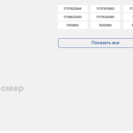
17117823568
17117593843
17
17118623350
17117632080
7593843
7632080
Показать все
номер