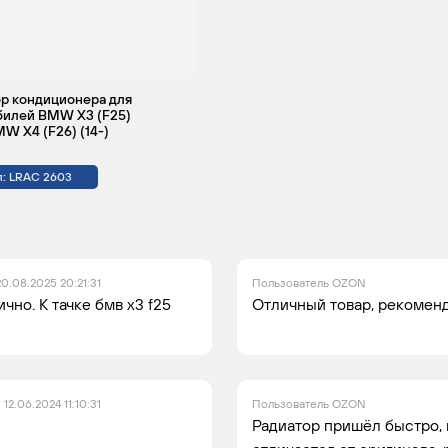
286
оссовер
Привод
3
313
Дизель
на все
р кондиционера для
колеса
билей BMW X3 (F25)
MW X4 (F26) (14-)
оссовер
Привод
3
306
Бензин
л: LRAC 2603
на все
колеса
оссовер
2
249
Бензин
20.08.2025 20:21:31
Пользователь OZON
ично. К тачке бмв х3 f25
Отличный товар, рекомен
12.06.2024 11:10:31
Пользователь OZON
Радиатор пришёл быстро, н