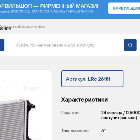
АРВИЛЬШОП — ФИРМЕННЫЙ МАГАЗИН
КАРВИЛЬШО
ендов
LUZAR, TRIALLI, STARTVOLT, AIRLINE и CARVILLE RACING
Контакты
Вопрос-ответ
дения
ЖДЕНИЯ ДЛЯ АВТОМОБ
Артикул:
LRc 26181
Характеристики
Гарантия:
24 месяца / 125000
наступит раньше)
Трансмиссия:
AT