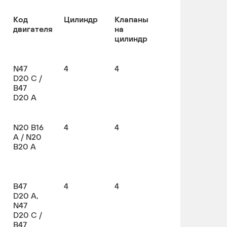
Код
Цилиндр
Клапаны
двигателя
на
цилиндр
N47
4
4
D20 C /
B47
D20 A
N20 B16
4
4
A / N20
B20 A
B47
4
4
D20 A,
N47
D20 C /
B47