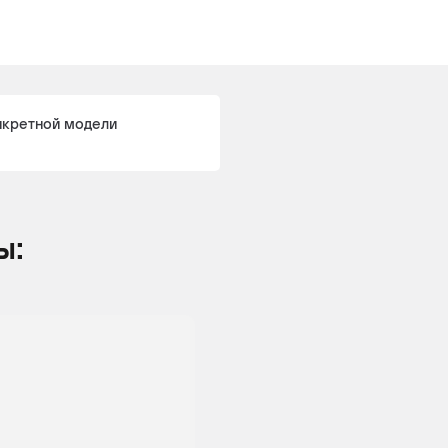
оссовер
Привод
2
184
Бензин
нкретной модели
на все
колеса
оссовер
Привод
3 / 2
258 /
Бензин
на все
245
ы:
колеса
оссовер
Привод
3
249 /
Дизель
на все
258 /
колеса
277 /