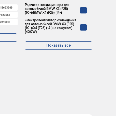
Радиатор кондиционера для
118623369
автомобилей BMW X3 (F25)
(10-)/BMW X4 (F26) (14-)
7823568
Электровентилятор охлаждения
8623350
для автомобилей BMW X3 (F25)
(10-)/X4 (F26) (14-) (с кожухом)
(400W)
Показать все