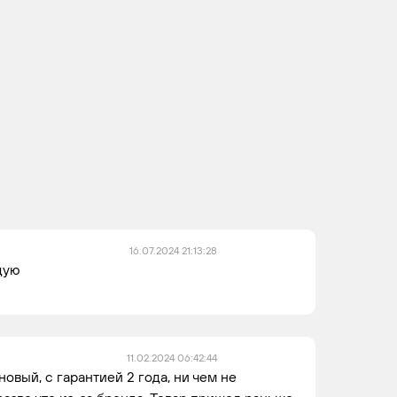
N57
6
4
D30 B
N55
6
4
B30 A
B48B20B
16.07.2024 21:13:28
дую
11.02.2024 06:42:44
овый, с гарантией 2 года, ни чем не