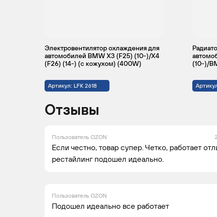
BMW
X3
2011 -
Кр
2017
Электровентилятор охлаждения для
Радиато
автомобилей BMW X3 (F25) (10-)/X4
автомо
(F26) (14-) (с кожухом) (400W)
(10-)/B
BMW
X3
2010 -
Кр
Артикул: LFK 2618
Артику
2017
Отзывы
BMW
X3
Кр
Пользователь OZON
Если честно, товар супер. Четко, работает отл
рестайлинг подошел идеально.
Пользователь OZON
Подошел идеально все работает