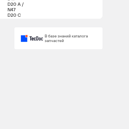
D20 A /
N47
D20 C
N20
4
4
В базе знаний каталога
B20 A
запчастей
N52
6 / 4
4
B30 A,
N52
B30 AF,
N52
B30 BF
/ N20
B20 A
N57
6
4
D30 A