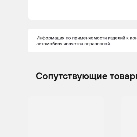
BMW
X3
2011 -
Кр
Информация по применяемости изделий к ко
2017
автомобиля является справочной
BMW
X3
2011 -
Кр
2017
Сопутствующие товар
BMW
X3
2011 -
Кр
2017