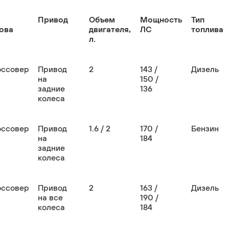
Привод
Объем
Мощность
Тип
ова
двигателя,
ЛС
топлива
л.
оссовер
Привод
2
143 /
Дизель
на
150 /
задние
136
колеса
оссовер
Привод
1.6 / 2
170 /
Бензин
на
184
задние
колеса
оссовер
Привод
2
163 /
Дизель
на все
190 /
колеса
184