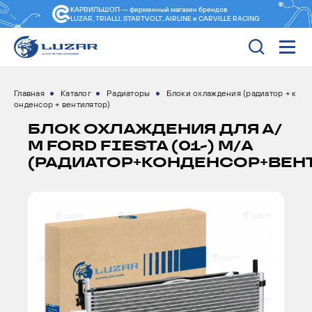
КАРВИЛЬШОП — фирменный магазин
брендов
LUZAR, TRIALLI, STARTVOLT, AIRLINE и CARVILLE RACING
Главная
Каталог
Радиаторы
Блоки охлаждения (радиатор + к
онденсор + вентилятор)
БЛОК ОХЛАЖДЕНИЯ ДЛЯ А/
М FORD FIESTA (01-) M/A
(РАДИАТОР+КОНДЕНСОР+ВЕН