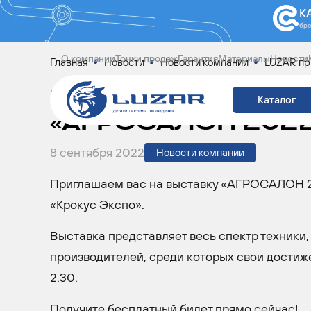
К
бр
О компании
Точки продаж
Гарантия
Материалы
Новости
Главная
Новости
Новости компании
LUZAR пр
LUZAR ПРИГЛАШАЕ
Каталог
«АГРОСАЛОН 202
8 сентября 2022
Новости компании
Приглашаем вас на выставку «АГРОСАЛОН 20
«Крокус Экспо».
Выставка представляет весь спектр техники
производителей, среди которых свои достижени
2.30.
Получите бесплатный билет прямо сейчас!