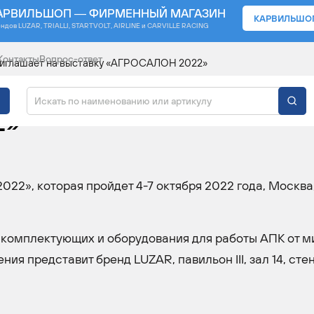
АРВИЛЬШОП — ФИРМЕННЫЙ МАГАЗИН
КАРВИЛЬШО
ендов
LUZAR, TRIALLI, STARTVOLT, AIRLINE и CARVILLE RACING
Контакты
Вопрос-ответ
иглашает на выставку «АГРОСАЛОН 2022»
Т НА ВЫСТАВКУ
2»
22», которая пройдет 4-7 октября 2022 года, Москв
, комплектующих и оборудования для работы АПК от 
я представит бренд LUZAR, павильон III, зал 14, стен