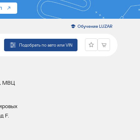
П
Обучение LUZAR
Подобрать по авто или VIN
а, МВЦ
мировых
д F.