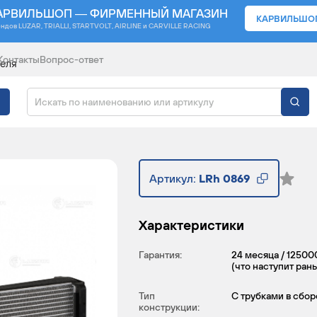
АРВИЛЬШОП — ФИРМЕННЫЙ МАГАЗИН
КАРВИЛЬШО
ендов
LUZAR, TRIALLI, STARTVOLT, AIRLINE и CARVILLE RACING
Контакты
Вопрос-ответ
теля
ЕЛЯ ДЛЯ А/М HYUNDAI
Артикул:
LRh 0869
Характеристики
Гарантия:
24 месяца / 12500
(что наступит ран
Тип
С трубками в сбор
конструкции: