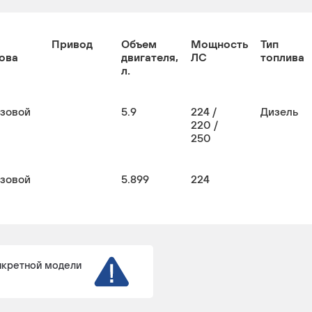
Привод
Объем
Мощность
Тип
ова
двигателя,
ЛС
топлива
л.
узовой
5.9
224 /
Дизель
220 /
250
узовой
5.899
224
нкретной модели