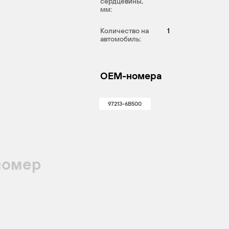
сердцевины,
мм:
Количество на
1
автомобиль:
OEM-номера
97213-6B500
номер