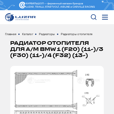
КАРВИЛЬШОП — фирменный магазин
брендов
LUZAR, TRIALLI, STARTVOLT, AIRLINE и CARVILLE RACING
Главная
Каталог
Радиаторы
Радиаторы отопителя
РАДИАТОР ОТОПИТЕЛЯ
ДЛЯ А/М BMW 1 (F20) (11-)/3
(F30) (11-)/4 (F32) (13-)