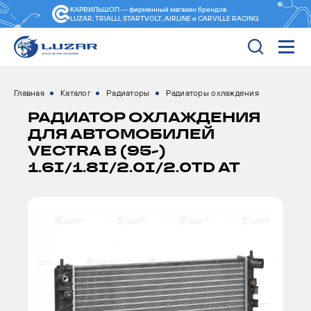
КАРВИЛЬШОП — фирменный магазин
брендов
LUZAR, TRIALLI, STARTVOLT, AIRLINE и CARVILLE RACING
Главная
Каталог
Радиаторы
Радиаторы охлаждения
РАДИАТОР ОХЛАЖДЕНИЯ
ДЛЯ АВТОМОБИЛЕЙ
VECTRA B (95-)
1.6I/1.8I/2.0I/2.0TD AT