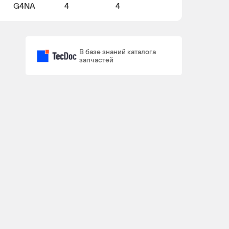
G4NA
4
4
В базе знаний каталога
запчастей
F4FA
4
4
G4FG
4
4