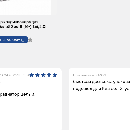
р кондиционера для
лей Soul II (14-) 1.6i/2.0i
: LRAC 0819
20.04.2026 11:39:54
Пользователь OZON
.
быстрая доставка. упаков
подошел для Киа сол 2. у
 радиатор целый.