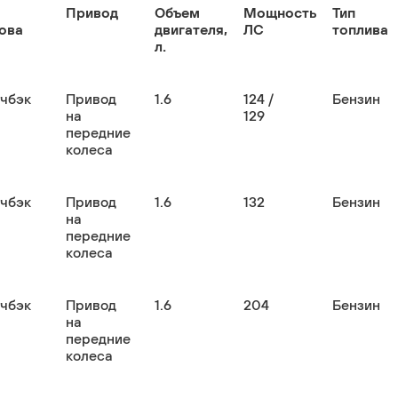
Привод
Объем
Мощность
Тип
ова
двигателя,
ЛС
топлива
л.
тчбэк
Привод
1.6
124 /
Бензин
на
129
передние
колеса
тчбэк
Привод
1.6
132
Бензин
на
передние
колеса
тчбэк
Привод
1.6
204
Бензин
на
передние
колеса