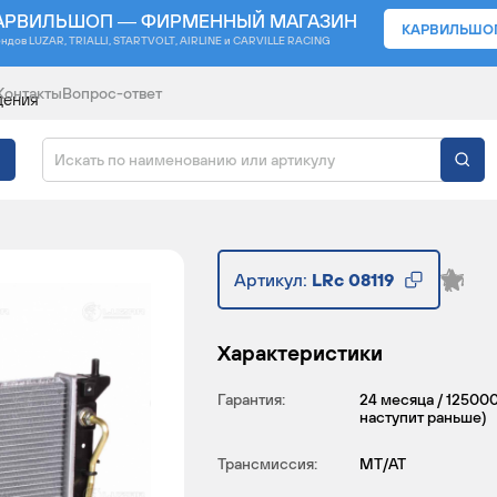
АРВИЛЬШОП — ФИРМЕННЫЙ МАГАЗИН
КАРВИЛЬШО
ендов
LUZAR, TRIALLI, STARTVOLT, AIRLINE и CARVILLE RACING
Контакты
Вопрос-ответ
дения
ДЕНИЯ ДЛЯ АВТОМОБ
Артикул:
LRc 08119
Характеристики
Гарантия:
24 месяца / 125000
наступит раньше)
Трансмиссия:
MT/AT