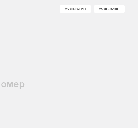
25310-B2060
25310-B2010
номер