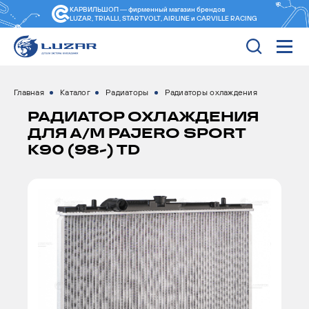
КАРВИЛЬШОП — фирменный магазин
брендов
LUZAR, TRIALLI, STARTVOLT, AIRLINE и CARVILLE RACING
Главная
Каталог
Радиаторы
Радиаторы охлаждения
РАДИАТОР ОХЛАЖДЕНИЯ
ДЛЯ А/М PAJERO SPORT
K90 (98-) TD