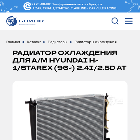
КАРВИЛЬШОП — фирменный магазин
брендов
LUZAR, TRIALLI, STARTVOLT, AIRLINE и CARVILLE RACING
Главная
Каталог
Радиаторы
Радиаторы охлаждения
РАДИАТОР ОХЛАЖДЕНИЯ
ДЛЯ А/М HYUNDAI H-
1/STAREX (96-) 2.4I/2.5D AT