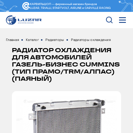
КАРВИЛЬШОП — фирменный магазин
брендов
LUZAR, TRIALLI, STARTVOLT, AIRLINE и CARVILLE RACING
Главная
Каталог
Радиаторы
Радиаторы охлаждения
РАДИАТОР ОХЛАЖДЕНИЯ
ДЛЯ АВТОМОБИЛЕЙ
ГАЗЕЛЬ-БИЗНЕС CUMMINS
(ТИП ПРАМО/TRM/АЛПАС)
(ПАЯНЫЙ)