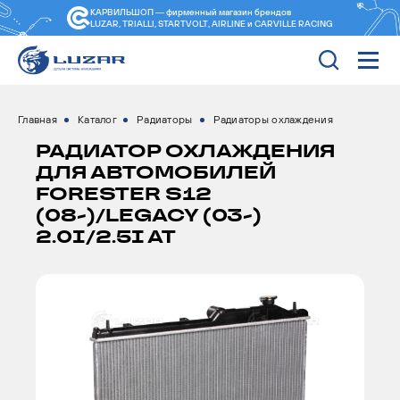
КАРВИЛЬШОП — фирменный магазин
брендов
LUZAR, TRIALLI, STARTVOLT, AIRLINE и CARVILLE RACING
Главная
Каталог
Радиаторы
Радиаторы охлаждения
РАДИАТОР ОХЛАЖДЕНИЯ
ДЛЯ АВТОМОБИЛЕЙ
FORESTER S12
(08-)/LEGACY (03-)
2.0I/2.5I AT