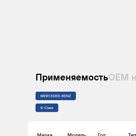
Применяемость
ОЕМ 
MERCEDES-BENZ
S-Class
Марка
Модель
Год
Тип