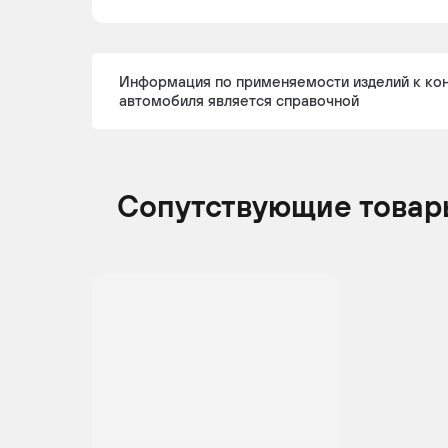
Информация по применяемости изделий к ко
MERCEDES-
S-Class
2005 -
Се
автомобиля является справочной
BENZ
2013
Сопутствующие товар
MERCEDES-
S-Class
2005 -
Се
BENZ
2013