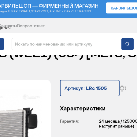
АРВИЛЬШОП — ФИРМЕННЫЙ МАГАЗИН
КАРВИЛЬШО
ендов
LUZAR, TRIALLI, STARTVOLT, AIRLINE и CARVILLE RACING
Контакты
Вопрос-ответ
дения
ЖДЕНИЯ ДЛЯ АВТОМО
(W221) (05-) [M273; 
Артикул:
LRc 1505
Характеристики
Гарантия:
24 месяца / 125000
наступит раньше)