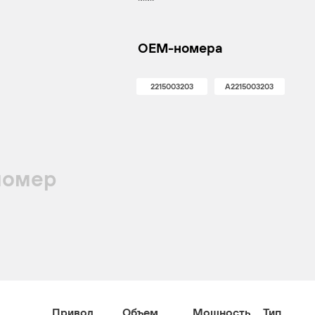
OEM-номера
2215003203
A2215003203
номер
Привод
Объем
Мощность
Тип