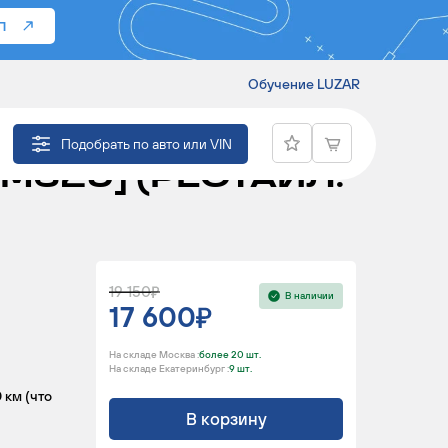
П
Обучение LUZAR
БИЛЕЙ
Подобрать по авто или VIN
OM629] (РЕСТАЙЛ.
19 150
В наличии
17 600
На складе Москва :
более 20 шт.
На складе Екатеринбург :
9 шт.
 км (что
В корзину