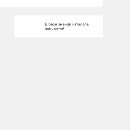
В базе знаний каталога
M
8
4
запчастей
273.961
M
8
4
273.961,
M
273.968