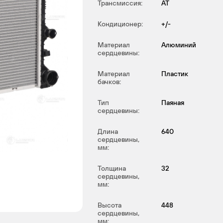
Трансмиссия:
AT
Кондиционер:
+/-
Материал
Алюминий
сердцевины:
Материал
Пластик
бачков:
Тип
Паяная
сердцевины:
Длина
640
сердцевины,
мм:
Толщина
32
сердцевины,
мм:
Высота
448
сердцевины,
мм: