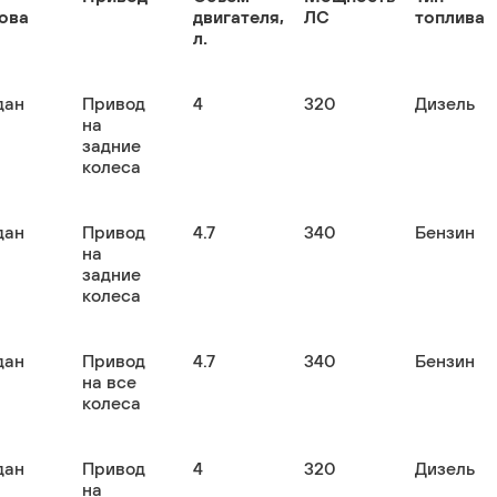
ова
двигателя,
ЛС
топлива
л.
дан
Привод
4
320
Дизель
на
задние
колеса
дан
Привод
4.7
340
Бензин
на
задние
колеса
дан
Привод
4.7
340
Бензин
на все
колеса
дан
Привод
4
320
Дизель
на