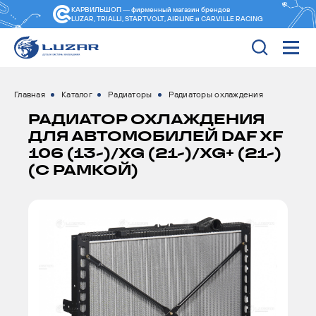
КАРВИЛЬШОП — фирменный магазин
брендов
LUZAR, TRIALLI, STARTVOLT, AIRLINE и CARVILLE RACING
Главная
Каталог
Радиаторы
Радиаторы охлаждения
РАДИАТОР ОХЛАЖДЕНИЯ
ДЛЯ АВТОМОБИЛЕЙ DAF XF
106 (13-)/XG (21-)/XG+ (21-)
(С РАМКОЙ)