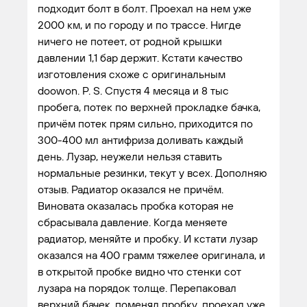
подходит болт в болт. Проехал на нем уже
2000 км, и по городу и по трассе. Нигде
ничего не потеет, от родной крышки
давлении 1,1 бар держит. Кстати качество
изготовления схоже с оригинальным
doowon. P. S. Спустя 4 месяца и 8 тыс
пробега, потек по верхней прокладке бачка,
причём потек прям сильно, приходится по
300-400 мл антифриза доливать каждый
день. Лузар, неужели нельзя ставить
нормальные резинки, текут у всех. Дополняю
отзыв. Радиатор оказался не причём.
Виновата оказалась пробка которая не
сбрасывала давление. Когда меняете
радиатор, меняйте и пробку. И кстати лузар
оказался на 400 грамм тяжелее оригинала, и
в открытой пробке видно что стенки сот
лузара на порядок толще. Перепаковал
верхний бачек, поменял пробку, проехал уже