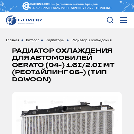
КАРВИЛЬШОП — фирменный магазин
брендов
LUZAR, TRIALLI, STARTVOLT, AIRLINE и CARVILLE RACING
Главная
Каталог
Радиаторы
Радиаторы охлаждения
РАДИАТОР ОХЛАЖДЕНИЯ
ДЛЯ АВТОМОБИЛЕЙ
CERATO (04-) 1.6I/2.0I MT
(РЕСТАЙЛИНГ 06-) (ТИП
DOWOON)