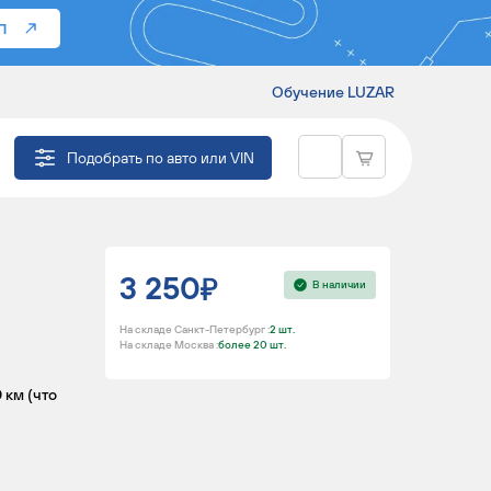
П
Обучение LUZAR
102 ТАВРИЯ
Подобрать по авто или VIN
3 250
В наличии
На складе Санкт-Петербург :
2 шт.
На складе Москва :
более 20 шт.
 км (что