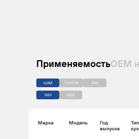
Применяемость
ОЕМ 
LUAZ
TOYOTA
ZAZ
1301
1302
Марка
Модель
Год
Тип
выпуска
куз