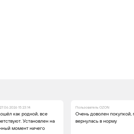
27.06.2026 15:23:14
Пользователь OZON
дошёл как родной, все
Очень доволен покупкой, 
етствуют. Установлен на
вернулась в норму
анный момент ничего