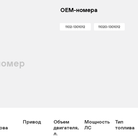
OEM-номера
1102-1301012
11020-1301012
номер
Привод
Объем
Мощность
Тип
ова
двигателя,
ЛС
топлива
л.