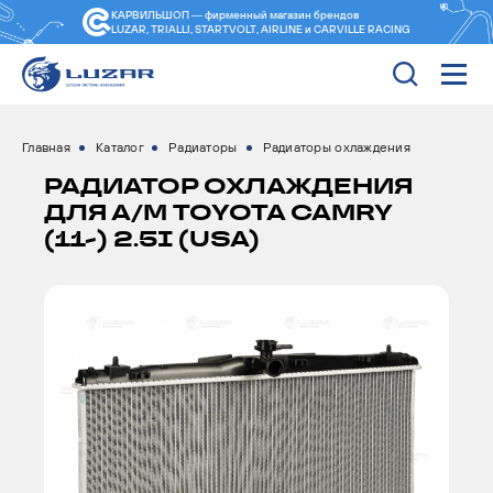
КАРВИЛЬШОП — фирменный магазин
брендов
LUZAR, TRIALLI, STARTVOLT, AIRLINE и CARVILLE RACING
Главная
Каталог
Радиаторы
Радиаторы охлаждения
РАДИАТОР ОХЛАЖДЕНИЯ
ДЛЯ А/М TOYOTA CAMRY
(11-) 2.5I (USA)