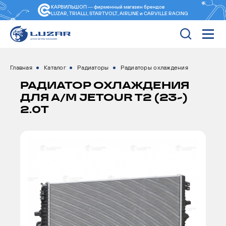
КАРВИЛЬШОП — фирменный магазин
брендов
LUZAR, TRIALLI, STARTVOLT, AIRLINE и CARVILLE RACING
Главная
Каталог
Радиаторы
Радиаторы охлаждения
РАДИАТОР ОХЛАЖДЕНИЯ
ДЛЯ А/М JETOUR T2 (23-)
2.0T