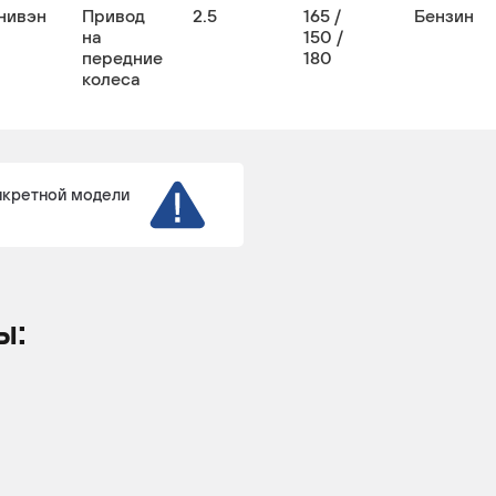
нивэн
Привод
2.5
165 /
Бензин
на
150 /
передние
180
колеса
нкретной модели
ы: