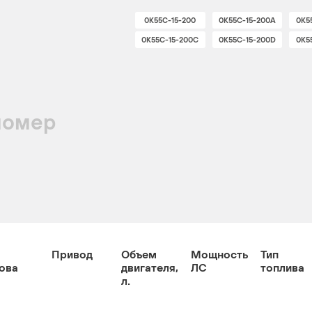
0K55C-15-200
0K55C-15-200A
0K5
0K55C-15-200C
0K55C-15-200D
0K5
номер
Привод
Объем
Мощность
Тип
ова
двигателя,
ЛС
топлива
л.