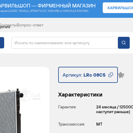
АРВИЛЬШОП — ФИРМЕННЫЙ МАГАЗИН
КАРВИЛЬШО
ендов
LUZAR, TRIALLI, STARTVOLT, AIRLINE и CARVILLE RACING
Контакты
Вопрос-ответ
дения
ЖДЕНИЯ ДЛЯ АВТОМОБ
Артикул:
LRc 08C5
Характеристики
Гарантия:
24 месяца / 125000
наступит раньше)
Трансмиссия:
MT