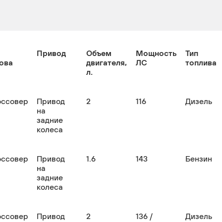
Привод
Объем
Мощность
Тип
ова
двигателя,
ЛС
топлива
л.
оссовер
Привод
2
116
Дизель
на
задние
колеса
оссовер
Привод
1.6
143
Бензин
на
задние
колеса
оссовер
Привод
2
136 /
Дизель