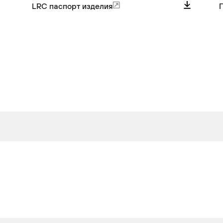
на все
184 / 177
LRC паспорт изделия
П
колеса
оссовер
Привод
2
184
Бензин
на все
колеса
оссовер
Привод
2
204
Дизель
на все
колеса
оссовер
Привод
2
218
Дизель
на все
колеса
оссовер
Привод
2
245
Бензин
на все
колеса