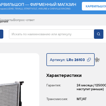
АРВИЛЬШОП — ФИРМЕННЫЙ МАГАЗИН
КАРВИЛЬШО
ендов
LUZAR, TRIALLI, STARTVOLT, AIRLINE и CARVILLE RACING
Контакты
Вопрос-ответ
дения
ЖДЕНИЯ ДЛЯ АВТОМОБ
Артикул:
LRc 26103
Характеристики
Гарантия:
24 месяца / 125000
наступит раньше)
Трансмиссия:
MT/AT