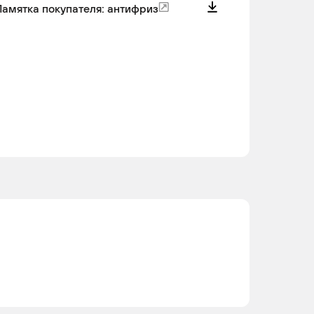
D20 C
амятка покупателя: антифриз
N20
4
4
B20 A
N47
4
4
D20 D
N47
4
4
D20 D
N20
4
4
B20 A