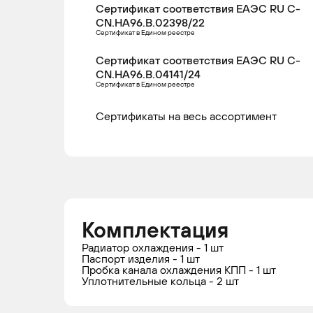
2015
Сертификат соответствия ЕАЭС RU С-
CN.НА96.В.02398/22
Сертификат в Едином реестре
BMW
X1
2011 -
Кр
Сертификат соответствия ЕАЭС RU С-
2015
CN.НА96.В.04141/24
Сертификат в Едином реестре
Сертификаты на весь ассортимент
BMW
X1
2009 -
Кр
2015
BMW
X1
2009 -
Кр
2015
Комплектация
Радиатор охлаждения - 1 шт
Паспорт изделия - 1 шт
BMW
X1
2011 -
Кр
Пробка канала охлаждения КПП - 1 шт
2015
Уплотнительные кольца - 2 шт