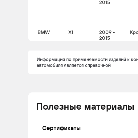
2015
BMW
X1
2009 -
Кр
2015
Информация по применяемости изделий к ко
автомобиля является справочной
BMW
X1
2011 -
Кр
2015
BMW
X1
2009 -
Кр
Полезные материалы
2015
Сертификаты
BMW
X1
2009 -
Кр