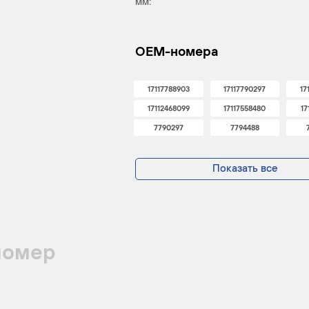
мм:
OEM-номера
17117788903
17117790297
17
17112468099
17117558480
17
7790297
7794488
Показать все
номер