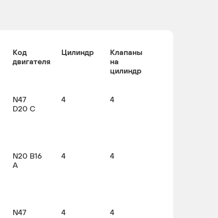
Код
Цилиндр
Клапаны
двигателя
на
цилиндр
N47
4
4
D20 C
N20 B16
4
4
A
N47
4
4