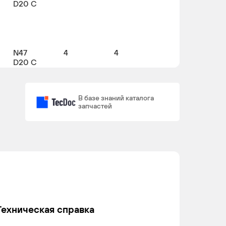
D20 C
N47
4
4
D20 C
В базе знаний каталога
запчастей
N20
4
4
B20 A
N47
4
4
D20 C
Техническая справка
N47
4
4