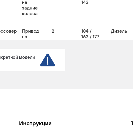
на
143
задние
колеса
оссовер
Привод
2
184 /
Дизель
на
163 / 177
задние
колеса
нкретной модели
оссовер
Привод
2
184
Бензин
на
задние
колеса
оссовер
Привод
2
143 /
Дизель
на все
136
колеса
Инструкции
оссовер
Привод
2
163 /
Дизель