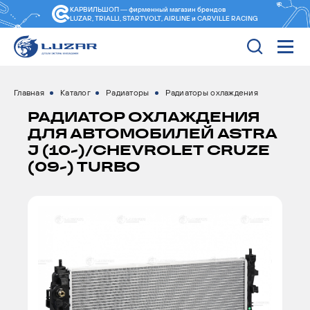
КАРВИЛЬШОП — фирменный магазин
брендов
LUZAR, TRIALLI, STARTVOLT, AIRLINE и CARVILLE RACING
Главная
Каталог
Радиаторы
Радиаторы охлаждения
РАДИАТОР ОХЛАЖДЕНИЯ
ДЛЯ АВТОМОБИЛЕЙ ASTRA
J (10-)/СHEVROLET CRUZE
(09-) TURBO