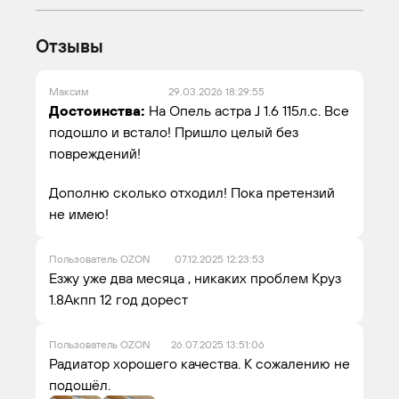
Отзывы
Максим
29.03.2026 18:29:55
Достоинства:
На Опель астра J 1.6 115л.с. Все
подошло и встало! Пришло целый без
повреждений!
Дополню сколько отходил! Пока претензий
не имею!
Пользователь OZON
07.12.2025 12:23:53
Езжу уже два месяца , никаких проблем Круз
1.8Акпп 12 год дорест
Пользователь OZON
26.07.2025 13:51:06
Радиатор хорошего качества. К сожалению не
подошёл.