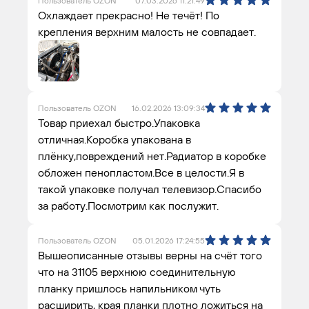
Пользователь OZON
07.03.2026 11:21:49
Охлаждает прекрасно! Не течёт! По
крепления верхним малость не совпадает.
Пользователь OZON
16.02.2026 13:09:34
Товар приехал быстро.Упаковка
отличная.Коробка упакована в
плёнку,повреждений нет.Радиатор в коробке
обложен пенопластом.Все в целости.Я в
такой упаковке получал телевизор.Спасибо
за работу.Посмотрим как послужит.
Пользователь OZON
05.01.2026 17:24:55
Вышеописанные отзывы верны на счёт того
что на 31105 верхнюю соединительную
планку пришлось напильником чуть
расширить, края планки плотно ложиться на