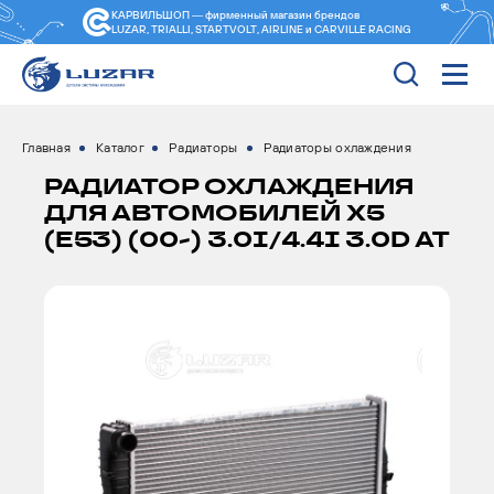
КАРВИЛЬШОП — фирменный магазин
брендов
LUZAR, TRIALLI, STARTVOLT, AIRLINE и CARVILLE RACING
Главная
Каталог
Радиаторы
Радиаторы охлаждения
РАДИАТОР ОХЛАЖДЕНИЯ
ДЛЯ АВТОМОБИЛЕЙ X5
(E53) (00-) 3.0I/4.4I 3.0D AT