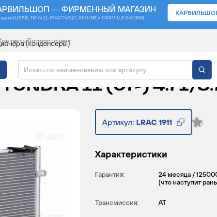
АРВИЛЬШОП — ФИРМЕННЫЙ МАГАЗИН
КАРВИЛЬШО
ендов
LUZAR, TRIALLI, STARTVOLT, AIRLINE и CARVILLE RACING
Контакты
Вопрос-ответ
ионера (конденсеры)
ИЦИОНЕРА ДЛЯ АВТО
TUNDRA II (07-) 4.7I/5.
Артикул:
LRAC 1911
Характеристики
Гарантия:
24 месяца / 12500
(что наступит ран
Трансмиссия:
AT