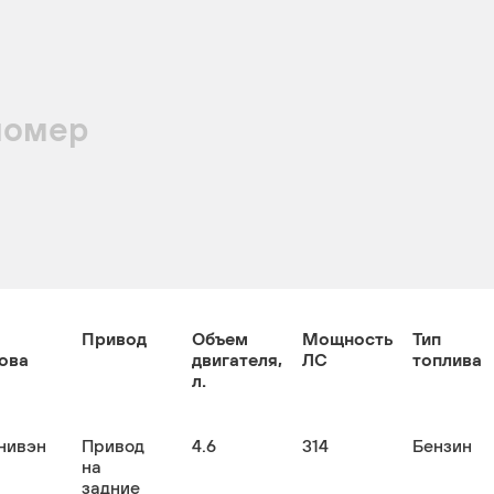
номер
Привод
Объем
Мощность
Тип
ова
двигателя,
ЛС
топлива
л.
нивэн
Привод
4.6
314
Бензин
на
задние