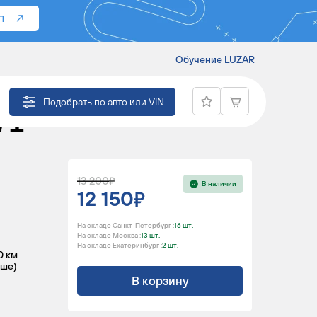
П
Обучение LUZAR
МОБИЛЕЙ
Подобрать по авто или VIN
7I
13 200
В наличии
12 150
На складе Санкт-Петербург :
16 шт.
На складе Москва :
13 шт.
На складе Екатеринбург :
2 шт.
0 км
ьше)
В корзину