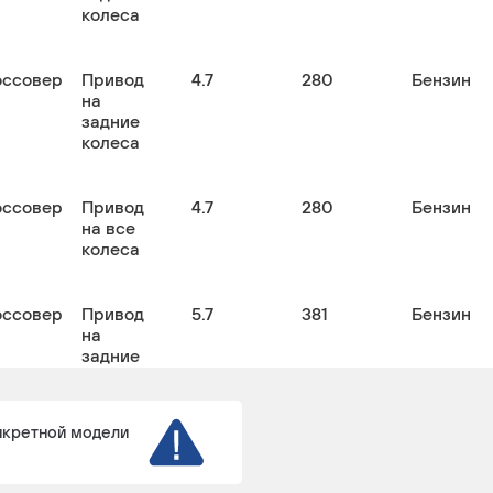
колеса
оссовер
Привод
4.7
280
Бензин
на
задние
колеса
оссовер
Привод
4.7
280
Бензин
на все
колеса
оссовер
Привод
5.7
381
Бензин
на
задние
колеса
нкретной модели
оссовер
Привод
5.7
381 /
Бензин
на все
386
колеса