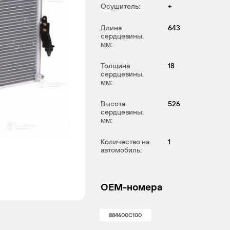
Осушитель:
+
Длина
643
сердцевины,
мм:
Толщина
18
сердцевины,
мм:
Высота
526
сердцевины,
мм:
Количество на
1
автомобиль:
OEM-номера
884600C100