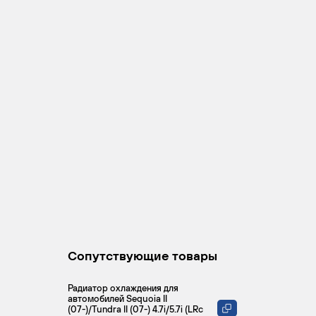
Сопутствующие товары
Радиатор охлаждения для
автомобилей Sequoia II
(07-)/Tundra II (07-) 4.7i/5.7i (LRc