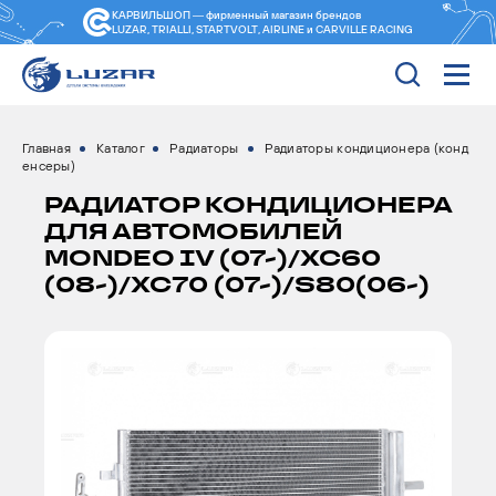
КАРВИЛЬШОП — фирменный магазин
брендов
LUZAR, TRIALLI, STARTVOLT, AIRLINE и CARVILLE RACING
Главная
Каталог
Радиаторы
Радиаторы кондиционера (конд
енсеры)
РАДИАТОР КОНДИЦИОНЕРА
ДЛЯ АВТОМОБИЛЕЙ
MONDEO IV (07-)/XC60
(08-)/XC70 (07-)/S80(06-)