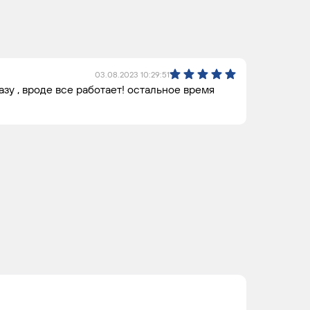
G4KN
4
4
03.08.2023 10:29:51
зу , вроде все работает! остальное время