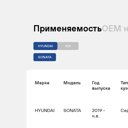
Применяемость
ОЕМ 
HYUNDAI
KIA
SONATA
Марка
Модель
Год
Тип
выпуска
куз
HYUNDAI
SONATA
2019 -
Се
н.в.