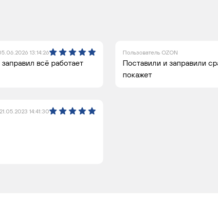
дан
Привод
2.5
193
Бензин
на все
колеса
05.06.2026 13:14:26
Пользователь OZON
 заправил всё работает
Поставили и заправили сра
покажет
21.05.2023 14:41:30