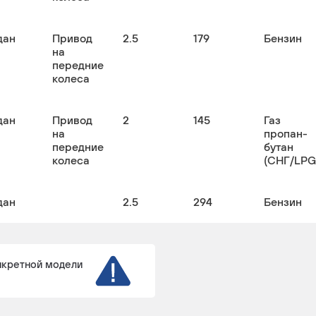
дан
Привод
2.5
179
Бензин
на
передние
колеса
дан
Привод
2
145
Газ
на
пропан-
передние
бутан
колеса
(СНГ/LPG
дан
2.5
294
Бензин
дан
Привод
2.5
193
Бензин
на
нкретной модели
передние
колеса