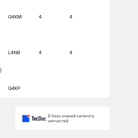
G4KM
4
4
L4NB
4
4
)
G4KP
G4KN
4
В базе знаний каталога
запчастей