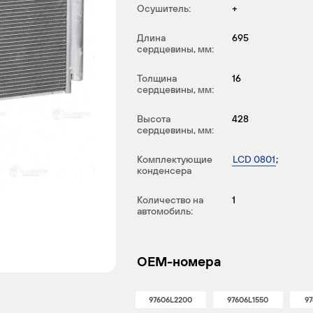
Осушитель:
+
Длина
695
сердцевины, мм:
Толщина
16
сердцевины, мм:
Высота
428
сердцевины, мм:
Комплектующие
LCD 0801
;
конденсера
Количество на
1
автомобиль:
OEM-номера
97606L2200
97606L1550
97