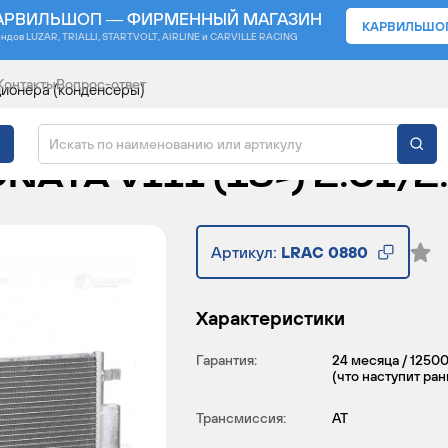
АРВИЛЬШОП — ФИРМЕННЫЙ МАГАЗИН
КАРВИЛЬШО
ендов
LUZAR, TRIALLI, STARTVOLT, AIRLINE и CARVILLE RACING
Контакты
Вопрос-ответ
ионера (конденсеры)
ЦИОНЕРА ДЛЯ АВТОМО
ATA VIII (19-) 2.0I/2
Артикул:
LRAC 0880
Характеристики
Гарантия:
24 месяца / 1250
(что наступит ра
Трансмиссия:
AT