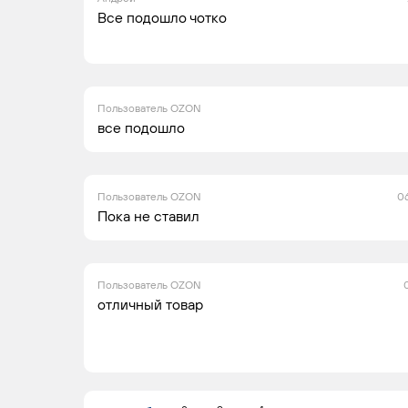
Все подошло чотко
Пользователь OZON
все подошло
Пользователь OZON
06
Пока не ставил
Пользователь OZON
отличный товар