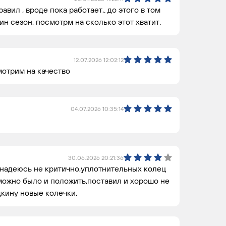
авил , вроде пока работает,. до этого в том
дин сезон, посмотрм на сколько этот хватит.
12.07.2026 12:02:12
отрим на качество
04.07.2026 10:35:14
30.06.2026 20:21:36
 надеюсь не критично,уплотнительных колец
 можно было и положить,поставил и хорошо не
дкину новые колечки,