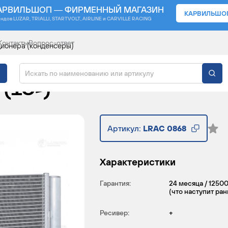
АРВИЛЬШОП — ФИРМЕННЫЙ МАГАЗИН
КАРВИЛЬШО
ендов
LUZAR, TRIALLI, STARTVOLT, AIRLINE и CARVILLE RACING
Контакты
Вопрос-ответ
ионера (конденсеры)
ИЦИОНЕРА ДЛЯ АВТОМ
(10-)
Артикул:
LRAC 0868
Характеристики
Гарантия:
24 месяца / 1250
(что наступит ра
Ресивер:
+