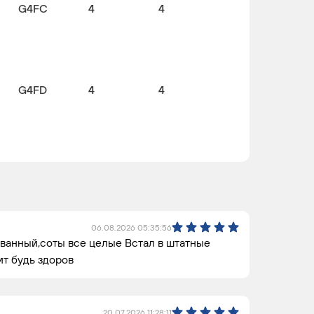
G4FC
4
4
G4FD
4
4
06.08.2026 05:35:56
ванный,соты все целые Встал в штатные
т будь здоров
20.07.2026 11:28:11