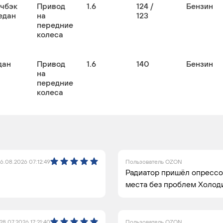
тчбэк
Привод
1.6
124 /
Бензин
едан
на
123
передние
колеса
дан
Привод
1.6
140
Бензин
на
передние
колеса
6.08.2026 07:12:49
Пользователь OZON
Радиатор пришёл опрессо
места без проблем Холоди
28.07.2026 17:21:40
Пользователь OZON