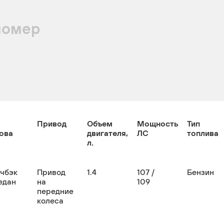
номер
Привод
Объем
Мощность
Тип
ова
двигателя,
ЛС
топлива
л.
тчбэк
Привод
1.4
107 /
Бензин
едан
на
109
передние
колеса