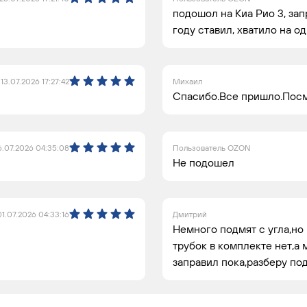
подошол на Киа Рио 3, запр
году ставил, хватило на о
13.07.2026 17:27:42
Михаил
Спасибо.Все пришло.Посм
.07.2026 04:35:08
Пользователь OZON
Не подошел
01.07.2026 04:33:16
Дмитрий
Немного подмят с угла,но
трубок в комплекте нет,а
заправил пока,разберу по