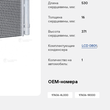
Длина
530
сердцевины, мм:
Толщина
16
сердцевины, мм:
Высота
371
сердцевины, мм:
Комплектующие
LCD 0801
;
конденсера
Количество на
1
автомобиль:
OEM-номера
97606-4L000
97606-1R000