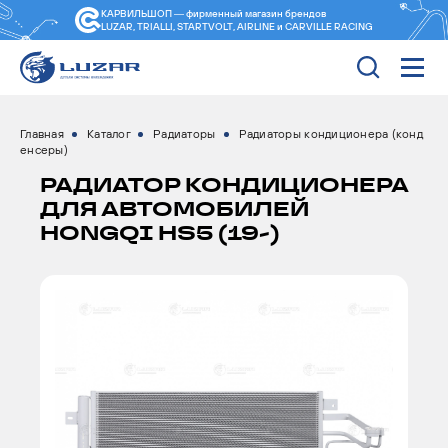
КАРВИЛЬШОП — фирменный магазин
брендов
LUZAR, TRIALLI, STARTVOLT, AIRLINE и CARVILLE RACING
Главная
Каталог
Радиаторы
Радиаторы кондиционера (конд
енсеры)
РАДИАТОР КОНДИЦИОНЕРА
ДЛЯ АВТОМОБИЛЕЙ
HONGQI HS5 (19-)