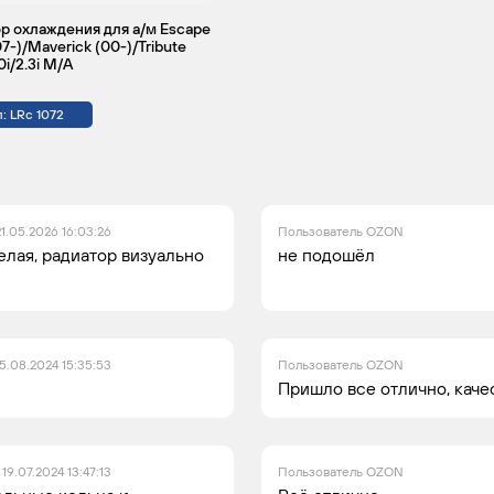
р охлаждения для а/м Escape
07-)/Maverick (00-)/Tribute
0i/2.3i M/A
: LRc 1072
21.05.2026 16:03:26
Пользователь OZON
елая, радиатор визуально
не подошёл
5.08.2024 15:35:53
Пользователь OZON
Пришло все отлично, кач
19.07.2024 13:47:13
Пользователь OZON