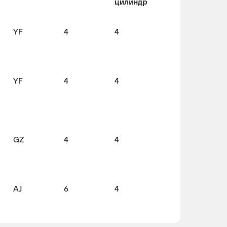
цилиндр
YF
4
4
YF
4
4
GZ
4
4
AJ
6
4