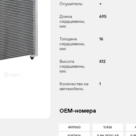
Осушитель:
+
Длина
695
сердцевины,
мм:
Толщина
16
сердцевины,
мм:
Высота
412
сердцевины,
мм:
Количество на
1
автомобиль:
OEM-номера
4419063
YJ436
4097906
1L8H 19710 AB
1L8