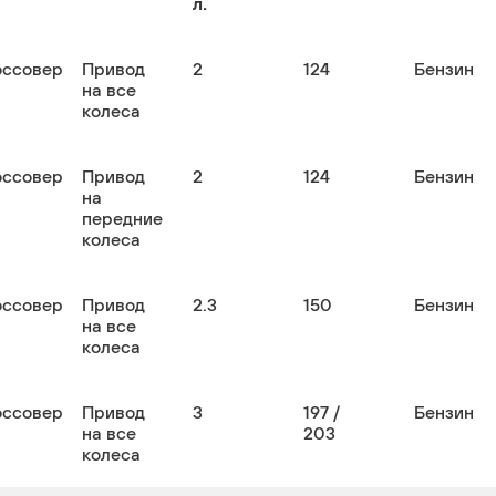
л.
оссовер
Привод
2
124
Бензин
на все
колеса
оссовер
Привод
2
124
Бензин
на
передние
колеса
оссовер
Привод
2.3
150
Бензин
на все
колеса
оссовер
Привод
3
197 /
Бензин
на все
203
колеса