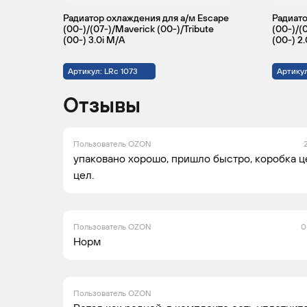
Радиатор охлаждения для а/м Escape
Радиато
(00-)/(07-)/Maverick (00-)/Tribute
(00-)/(
(00-) 3.0i M/A
(00-) 2.
Артикул: LRc 1073
Артикул
Отзывы
Пользователь OZON
упаковано хорошо, пришло быстро, коробка ц
цел.
Пользователь OZON
0
Норм
Пользователь OZON