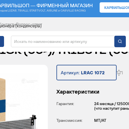
АРВИЛЬШОП — ФИРМЕННЫЙ МАГАЗИН
КАРВИЛЬШО
ендов
LUZAR, TRIALLI, STARTVOLT, AIRLINE и CARVILLE RACING
Контакты
Вопрос-ответ
ионера (конденсеры)
ИЦИОНЕРА ДЛЯ АВТОМ
ICK (00-)/TRIBUTE (00
Артикул:
LRAC 1072
Характеристики
Гарантия:
24 месяца / 12500
(что наступит ран
Трансмиссия:
MT/AT