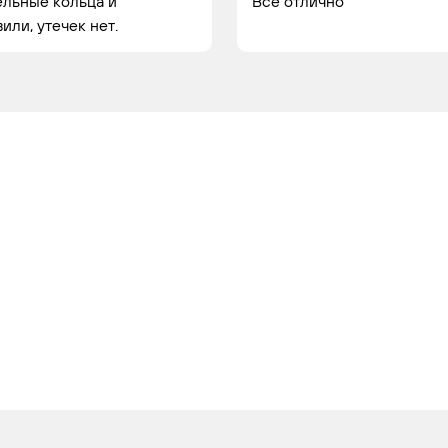
ельные кольца и
Всё отлично
ли, утечек нет.