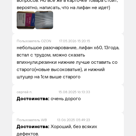
вероятно, написать, что на лифан не идет)
Пользователь OZON
17.05.2026 15:20:15
небольшое разочарование, лифан х60, 13года,
встал с трудом, можно сказать
впихнули,резинки нижние лучше оставить со
старого(новые высоковатые), и нижний
штуцер на 1см выше старого
сергей п.
15.08.2025 16:13:33
Достоинства:
очень дорого
Пользователь WB
13.06.2025 05:49:23
Достоинства:
Хороший, без всяких
дефектов.