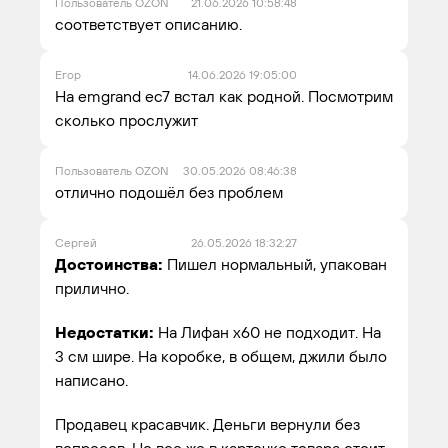
Пользователь OZON
21.06.2026 10:58:48
соответствует описанию.
Егор
14.06.2026 19:05:00
На emgrand ec7 встал как родной. Посмотрим
сколько прослужит
Пользователь OZON
30.05.2026 08:46:38
отлично подошёл без проблем
Сергей
26.05.2026 18:32:27
Достоинства:
Пишел нормальный, упакован
прилично.
Недостатки:
На Лифан х60 не подходит. На
3 см шире. На коробке, в общем, джили было
написано.
Продавец красавчик. Деньги вернули без
вопросов. Но все же в карточке товара стоит,