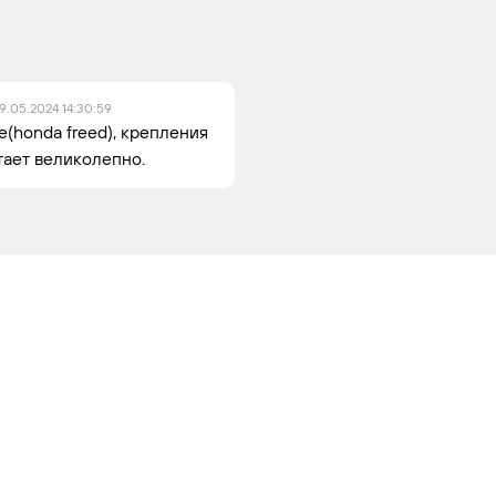
9.05.2024 14:30:59
(honda freed), крепления
тает великолепно.