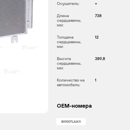
Осушитель:
+
Длина
738
сердцевины,
мм:
Толщина
12
сердцевины,
мм:
Высота
389,8
сердцевины,
мм:
Количество на
1
автомобиль:
OEM-номера
80100TLAA11