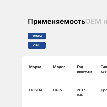
Применяемость
ОЕМ 
HONDA
CR-V
Марка
Модель
Год
Тип
выпуска
куз
HONDA
CR-V
2017 -
Кр
н.в.