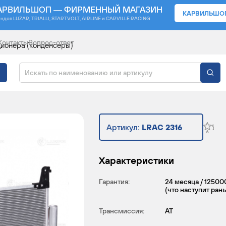
АРВИЛЬШОП — ФИРМЕННЫЙ МАГАЗИН
КАРВИЛЬШО
ендов
LUZAR, TRIALLI, STARTVOLT, AIRLINE и CARVILLE RACING
Контакты
Вопрос-ответ
ионера (конденсеры)
ИЦИОНЕРА ДЛЯ АВТОМ
Артикул:
LRAC 2316
Характеристики
Гарантия:
24 месяца / 12500
(что наступит ран
Трансмиссия:
AT