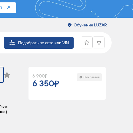
П
Обучение LUZAR
ОБИЛЕЙ ACCENT
Подобрать по авто или VIN
6 900
Ожидается
6 350
0 км
ьше)