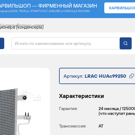
АРВИЛЬШОП — ФИРМЕННЫЙ МАГАЗИН
КАРВИЛЬШО
ендов
LUZAR, TRIALLI, STARTVOLT, AIRLINE и CARVILLE RACING
Контакты
Вопрос-ответ
ионера (конденсеры)
ИЦИОНЕРА ДЛЯ АВТОМ
Артикул:
LRAC HUAc99250
Характеристики
Гарантия:
24 месяца / 12500
(что наступит ран
Трансмиссия:
AT