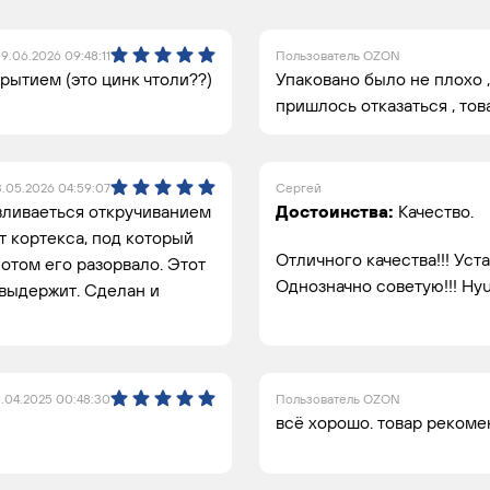
9.06.2026 09:48:11
Пользователь OZON
рытием (это цинк чтоли??)
Упаковано было не плохо ,
пришлось отказаться , то
3.05.2026 04:59:07
Сергей
авливаеться откручиванием
Достоинства:
Качество.
т кортекса, под который
Отличного качества!!! Уст
потом его разорвало. Этот
Однозначно советую!!! Hyu
 выдержит. Сделан и
.04.2025 00:48:30
Пользователь OZON
всё хорошо. товар рекоме