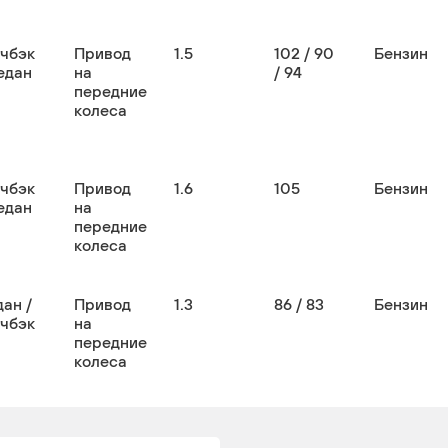
тчбэк
Привод
1.5
102 / 90
Бензин
едан
на
/ 94
передние
колеса
тчбэк
Привод
1.6
105
Бензин
едан
на
передние
колеса
ан /
Привод
1.3
86 / 83
Бензин
тчбэк
на
передние
колеса