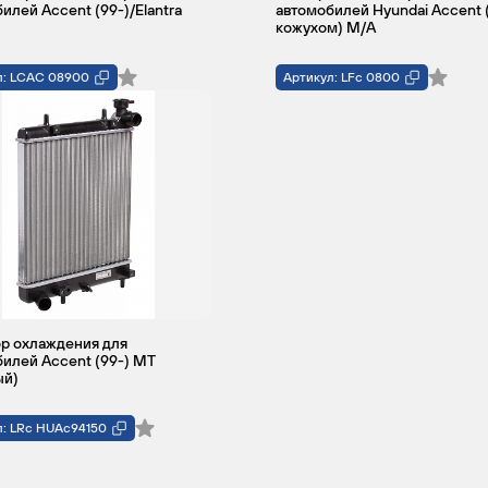
илей Accent (99-)/Elantra
автомобилей Hyundai Accent 
кожухом) M/A
л: LCAC 08900
Артикул: LFc 0800
р охлаждения для
илей Accent (99-) MT
ый)
л: LRc HUAc94150