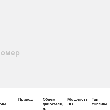
номер
Привод
Объем
Мощность
Тип
ова
двигателя,
ЛС
топлива
л.