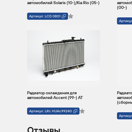
автомобилей Solaris (10-)/Kia Rio (05-)
автомоб
(00-)
Артикул: LCD 0801
Артику
Радиатор охлаждения для
Радиато
автомобилей Accent (99-) AT
автомоб
(сборн
Артикул: LRc HUAc99240
Артику
Отзывы