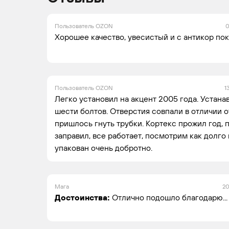
Пользователь OZON
0
Хорошее качество, увесистый и с антикор пок
Пользователь OZON
1
Легко установил на акцент 2005 года. Устан
шести болтов. Отверстия совпали в отличии о
пришлось гнуть трубки. Кортекс прожил год, 
заправил, все работает, посмотрим как долго
упакован очень добротно.
Мага
20
Достоинства:
Отлично подошло благодарю...