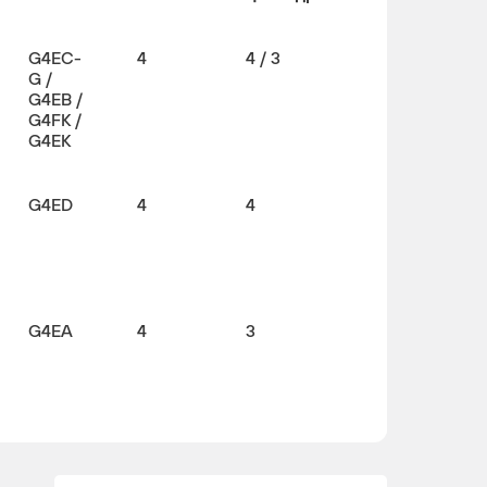
G4EC-
4
4 / 3
G /
G4EB /
G4FK /
G4EK
G4ED
4
4
G4EA
4
3