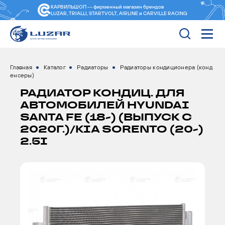
КАРВИЛЬШОП — фирменный магазин
брендов
LUZAR, TRIALLI, STARTVOLT, AIRLINE и CARVILLE RACING
Главная
Каталог
Радиаторы
Радиаторы кондиционера (конд
енсеры)
РАДИАТОР КОНДИЦ. ДЛЯ
АВТОМОБИЛЕЙ HYUNDAI
SANTA FE (18-) (ВЫПУСК С
2020Г.)/KIA SORENTO (20-)
2.5I