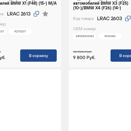
илей BMW X1 (F48) (15-) M/A
автомобилей BMW X3 (F25)
(10-)/BMW X4 (F26) (14-)
LRAC 2613
ра:
LRAC 2603
Код товара:
ер:
ОЕМ номер:
207
9271207
64539216143
9216143
.
10 700 Руб.
В корзину
В кор
уб.
9 800 Руб.