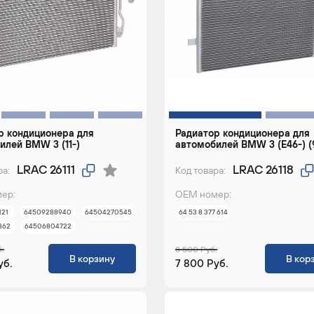
р кондиционера для
Радиатор кондиционера для
илей BMW 3 (11-)
автомобилей BMW 3 (E46-) (
LRAC 26111
LRAC 26118
ра:
Код товара:
ер:
ОЕМ номер:
121
64509288940
64504270545
64 53 8 377 614
362
64506804722
б.
8 500 Руб.
В корзину
В кор
уб.
7 800 Руб.