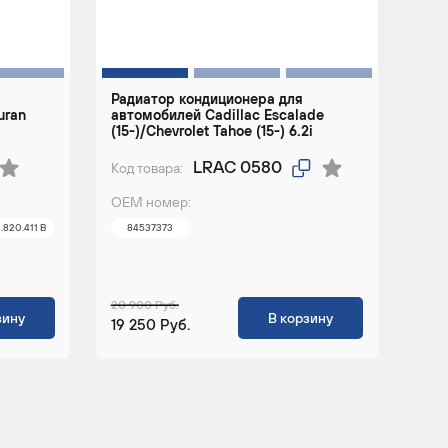
Радиатор кондиционера для
uran
автомобилей Cadillac Escalade
(15-)/Chevrolet Tahoe (15-) 6.2i
LRAC 0580
Код товара:
ОЕМ номер:
.820.411 B
84537373
20 900 Руб.
зину
В корзину
19 250 Руб.