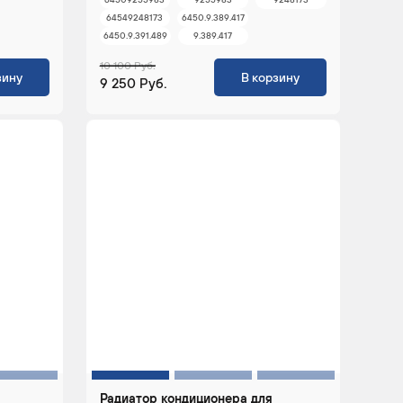
64549248173
6450.9.389.417
6450.9.391.489
9.389.417
10 100 Руб.
зину
В корзину
9 250 Руб.
Радиатор кондиционера для