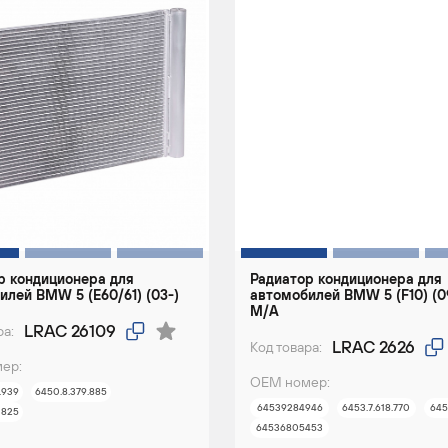
р кондиционера для
Радиатор кондиционера для
илей BMW 5 (E60/61) (03-)
автомобилей BMW 5 (F10) (09
M/A
LRAC 26109
ра:
LRAC 2626
Код товара:
ер:
ОЕМ номер:
.939
6450.8.379.885
64539284946
6453.7.618.770
64
 825
64536805453