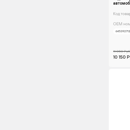
автомоб
Код това
ОЕМ ном
64539271
11 050 Руб
10 150 Р