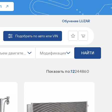
П
Обучение LUZAR
ЕРЫ)
Подобрать по авто или VIN
ъем двигателя
Модификация
НАЙТИ
Показать по:
12
24
48
60