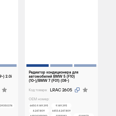
Радиатор кондиционера для
-) 2.0i
автомобилей BMW 5 (F10)
(10-)/BMW 7 (F01) (08-)
LRAC 2605
Код товара:
ОЕМ номер:
539350374
6450.9.149.395
9.149.395
4.247.809
6453.4.247.809
64509255983
9255983
9248173