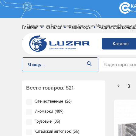
К
бр
О компании
Точки продаж
Гарантия
Материалы
Новости
Главная
Каталог
Радиаторы
Радиаторы кондиц
РАДИАТОРЫ КОНД
Каталог
Радиаторы ко
3
Всего товаров:
521
Отечественные
(
26
)
Иномарки
(
489
)
Грузовые
(
35
)
Китайский автопарк
(
56
)