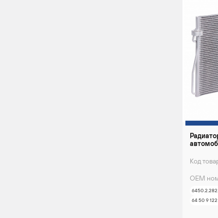
Радиато
автомоб
Код това
ОЕМ ном
6450.2.282
64 50 9 122