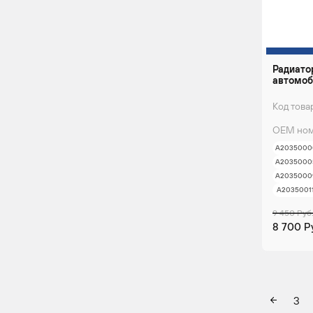
Радиато
автомоб
Код това
ОЕМ ном
A2035000
A2035000
A2035000
A2035001
9 450 Руб
8 700 Р
3