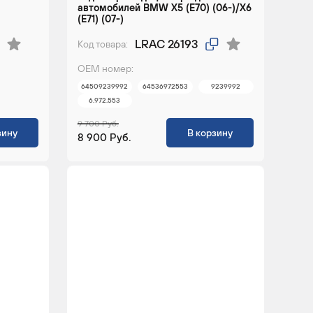
автомобилей BMW X5 (E70) (06-)/X6
(E71) (07-)
LRAC 26193
Код товара:
ОЕМ номер:
64509239992
64536972553
9239992
6.972.553
9 700 Руб.
зину
В корзину
8 900 Руб.