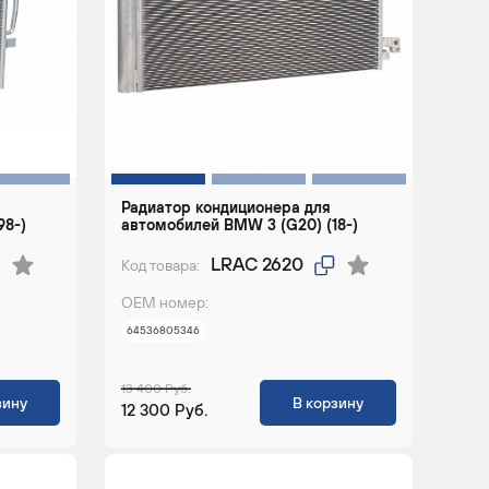
Радиатор кондиционера для
98-)
автомобилей BMW 3 (G20) (18-)
LRAC 2620
Код товара:
ОЕМ номер:
64536805346
13 400 Руб.
зину
В корзину
12 300 Руб.