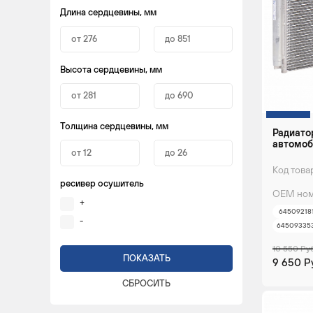
Длина сердцевины, мм
Высота сердцевины, мм
Толщина сердцевины, мм
Радиато
автомоб
Код това
ресивер осушитель
ОЕМ ном
+
64509218
-
64509335
10 550 Ру
9 650 Р