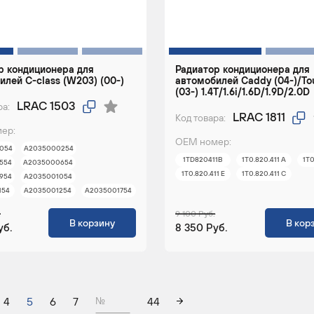
р кондиционера для
Радиатор кондиционера для
илей C-class (W203) (00-)
автомобилей Caddy (04-)/To
(03-) 1.4T/1.6i/1.6D/1.9D/2.0D
LRAC 1503
ра:
LRAC 1811
Код товара:
ер:
ОЕМ номер:
054
A2035000254
1TD820411B
1T0.820.411 A
1T0
554
A2035000654
1T0.820.411 E
1T0.820.411 C
954
A2035001054
154
A2035001254
A2035001754
.
9 100 Руб.
В корзину
В кор
уб.
8 350 Руб.
4
5
6
7
44
№