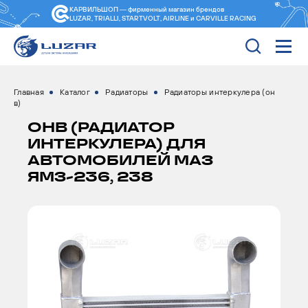
КАРВИЛЬШОП — фирменный магазин
брендов
LUZAR, TRIALLI, STARTVOLT, AIRLINE и CARVILLE RACING
Главная
Каталог
Радиаторы
Радиаторы интеркулера (он
в)
ОНВ (РАДИАТОР
ИНТЕРКУЛЕРА) ДЛЯ
АВТОМОБИЛЕЙ МАЗ
ЯМЗ-236, 238