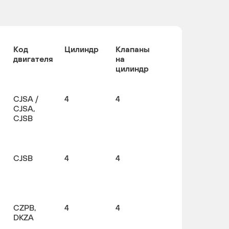
Код
Цилиндр
Клапаны
двигателя
на
цилиндр
CJSA /
4
4
CJSA,
CJSB
CJSB
4
4
CZPB,
4
4
DKZA