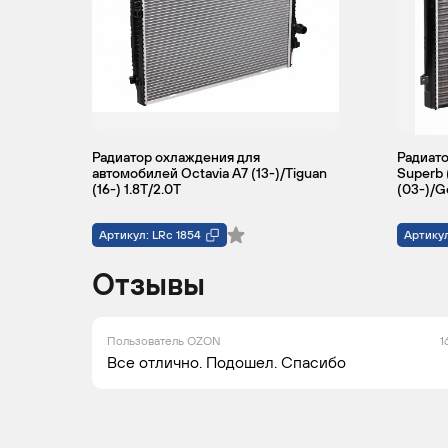
Радиатор охлаждения для
Радиато
автомобилей Octavia A7 (13-)/Tiguan
Superb 
(16-) 1.8T/2.0T
(03-)/Go
Артикул: LRc 1854
Артикул
Отзывы
Пользователь OZON
1
Все отлично. Подошел. Спасибо