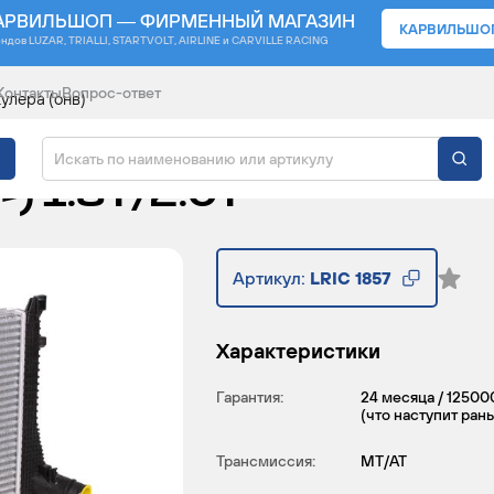
АРВИЛЬШОП — ФИРМЕННЫЙ МАГАЗИН
КАРВИЛЬШО
ендов
LUZAR, TRIALLI, STARTVOLT, AIRLINE и CARVILLE RACING
Контакты
Вопрос-ответ
улера (онв)
ИНТЕРКУЛЕРА) ДЛЯ А
-) 1.8T/2.0T
Артикул:
LRIC 1857
Характеристики
Гарантия:
24 месяца / 12500
(что наступит ран
Трансмиссия:
MT/AT