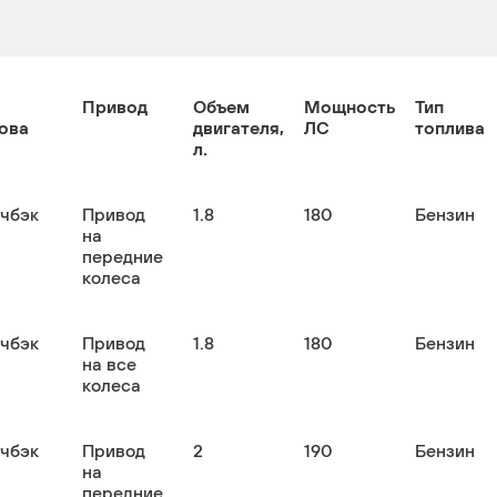
Привод
Объем
Мощность
Тип
ова
двигателя,
ЛС
топлива
л.
тчбэк
Привод
1.8
180
Бензин
на
передние
колеса
тчбэк
Привод
1.8
180
Бензин
на все
колеса
тчбэк
Привод
2
190
Бензин
на
передние