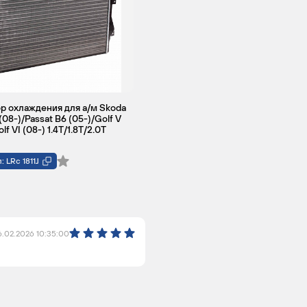
р охлаждения для а/м Skoda
(08-)/Passat B6 (05-)/Golf V
lf VI (08-) 1.4T/1.8T/2.0T
: LRc 1811J
6.02.2026 10:35:00