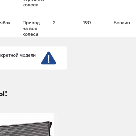
колеса
тчбэк
Привод
2
190
Бензин
на все
колеса
нкретной модели
ы: