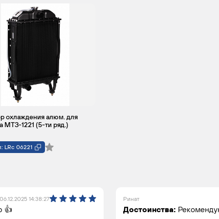
р охлаждения алюм. для
а МТЗ-1221 (5-ти ряд.)
: LRc 06221
06.12.2025 14:38:27
Ринат
 👍
Достоинства:
Рекоменду