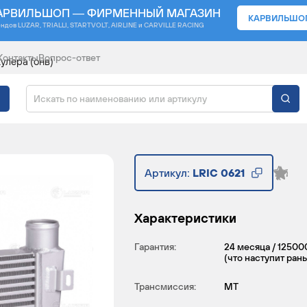
АРВИЛЬШОП — ФИРМЕННЫЙ МАГАЗИН
КАРВИЛЬШО
ендов
LUZAR, TRIALLI, STARTVOLT, AIRLINE и CARVILLE RACING
Контакты
Вопрос-ответ
улера (онв)
НТЕРКУЛЕРА) ДЛЯ ТРА
Артикул:
LRIC 0621
Характеристики
Гарантия:
24 месяца / 12500
(что наступит ран
Трансмиссия:
MT