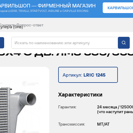
АРВИЛЬШОП — ФИРМЕННЫЙ МАГАЗИН
КАРВИЛЬШО
ендов
LUZAR, TRIALLI, STARTVOLT, AIRLINE и CARVILLE RACING
Контакты
Вопрос-ответ
улера (онв)
ИНТЕРКУЛЕРА) ДЛЯ А
6Х4 С ДВ. ЯМЗ 536/65
Артикул:
LRIC 1245
Характеристики
Гарантия:
24 месяца / 12500
(что наступит ран
Трансмиссия:
MT/AT