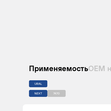
Применяемость
ОЕМ 
URAL
NEXT
7470