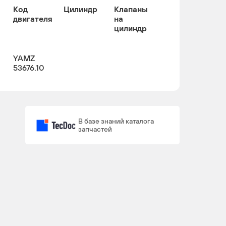
Код
Цилиндр
Клапаны
двигателя
на
цилиндр
YAMZ
53676.10
В базе знаний каталога
запчастей