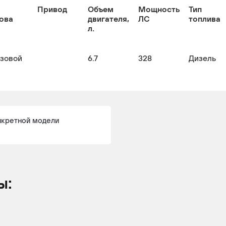
Привод
Объем
Мощность
Тип
ова
двигателя,
ЛС
топлива
л.
узовой
6.7
328
Дизель
нкретной модели
ы: