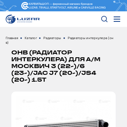
КАРВИЛЬШОП — фирменный магазин
брендов
LUZAR, TRIALLI, STARTVOLT, AIRLINE и CARVILLE RACING
Главная
Каталог
Радиаторы
Радиаторы интеркулера (он
в)
ОНВ (РАДИАТОР
ИНТЕРКУЛЕРА) ДЛЯ А/М
МОСКВИЧ 3 (22-)/6
(23-)/JAC J7 (20-)/JS4
(20-) 1.5T