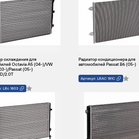
р охлаждения для
Радиатор кондиционера для
илей Octavia A5 (04-)/VW
автомобилей Passat B6 (05-)
03-)/Passat (05-)
0D/2.0T
Артикул: LRAC 181C
: LRc 1803