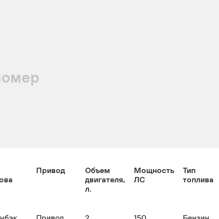
номер
Привод
Объем
Мощность
Тип
ова
двигателя,
ЛС
топлива
л.
тчбэк
Привод
2
150
Бензин