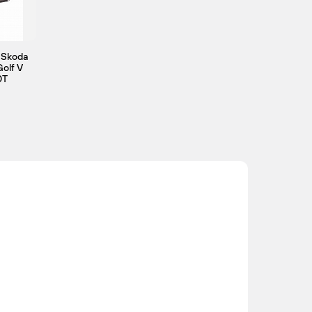
 Skoda
Golf V
0T