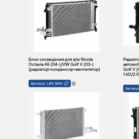
Блок охлаждения для а/м Skoda
Радиато
Octavia A5 (04-)/VW Golf V (03-)
автомоб
(радиатор+конденсор+вентилятор)
Golf V (
1.6D/2.
Артикул: LRK 1840
Артикул