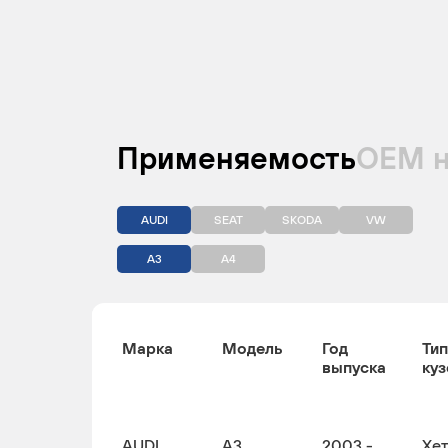
Применяемость
ОЕМ 
AUDI
SEAT
SKODA
VW
A3
A4
Марка
Модель
Год
Тип
выпуска
куз
AUDI
A3
2003 -
Хе