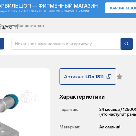
АРВИЛЬШОП — ФИРМЕННЫЙ МАГАЗИН
КАРВИЛЬШО
ендов
LUZAR, TRIALLI, STARTVOLT, AIRLINE и CARVILLE RACING
Контакты
Вопрос-ответ
ный/АКПП
НЫЙ ДЛЯ АВТОМОБИЛ
Артикул:
LOc 1811
Характеристики
Гарантия:
24 месяца / 12500
(что наступит ран
Материал:
Алюминий