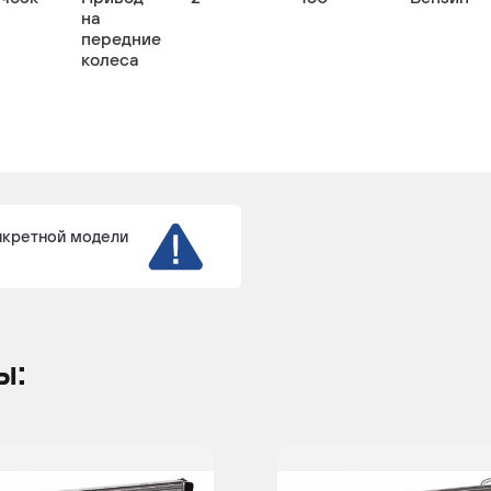
на
передние
колеса
нкретной модели
ы: