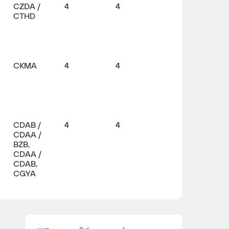
CZDA /
4
4
CTHD
CKMA
4
4
CDAB /
4
4
CDAA /
BZB,
CDAA /
CDAB,
CGYA
CFGC /
4
4
CUWA /
CFGB,