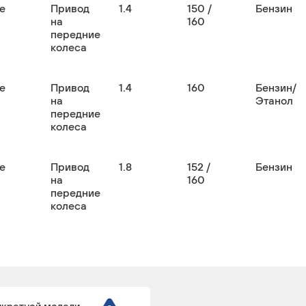
е
Привод
1.4
150 /
Бензин
на
160
передние
колеса
е
Привод
1.4
160
Бензин/
на
Этанол
передние
колеса
е
Привод
1.8
152 /
Бензин
на
160
передние
колеса
е
Привод
2
177 / 184
Дизель
на
/ 170 /
передние
140 /