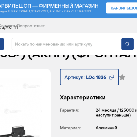
АРВИЛЬШОП — ФИРМЕННЫЙ МАГАЗИН
КАРВИЛЬШО
ендов
LUZAR, TRIALLI, STARTVOLT, AIRLINE и CARVILLE RACING
Контакты
Вопрос-ответ
ный/АКПП
НЫЙ ДЛЯ АВТОМОБИЛ
(08-) (АКПП) (ФРОНТА
Артикул:
LOc 1826
Характеристики
Гарантия:
24 месяца / 125000 
наступит раньше)
Материал:
Алюминий