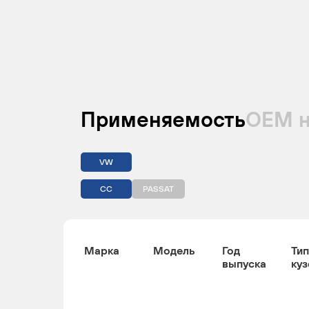
Применяемость
ОЕМ 
VW
CC
PASSAT
Марка
Модель
Год
Тип
выпуска
куз