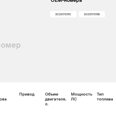
OEM-номера
3C0317019C
3C0317019B
номер
Привод
Объем
Мощность
Тип
ова
двигателя,
ЛС
топлива
л.