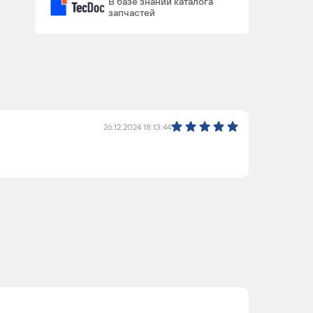
В базе знаний каталога
CLLA /
запчастей
CFFB /
CUVC /
CFFA
CFGB /
4
4
CFFB /
CFGC
26.12.2024 18:13:44
CCZB
4
4
BWS
6
4
CAWB,
4
4