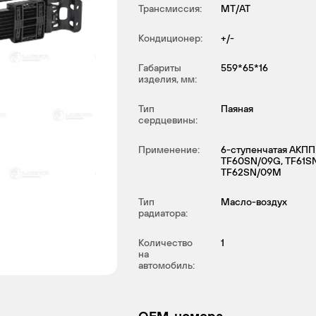
Трансмиссия:
MT/AT
Кондиционер:
+/-
Габариты
559*65*16
изделия, мм:
Тип
Паяная
сердцевины:
Применение:
6-ступенчатая АКПП
TF60SN/09G, TF61SN
TF62SN/09M
Тип
Масло-воздух
радиатора:
Количество
1
на
автомобиль: