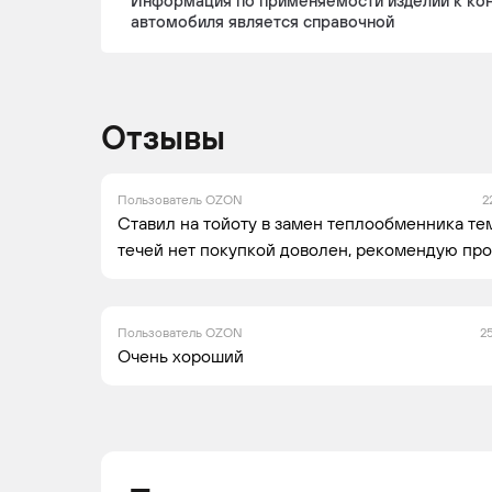
Информация по применяемости изделий к ко
автомобиля является справочной
Отзывы
VW
CC
2011 -
Куп
2016
Пользователь OZON
2
Ставил на тойоту в замен теплообменника те
VW
CC
2010 -
Куп
течей нет покупкой доволен, рекомендую про
2016
Пользователь OZON
2
Очень хороший
VW
CC
2011 -
Куп
2016
VW
CC
2008 -
Куп