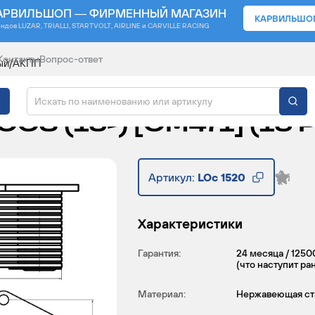
АРВИЛЬШОП — ФИРМЕННЫЙ МАГАЗИН
КАРВИЛЬШО
ендов
LUZAR, TRIALLI, STARTVOLT, AIRLINE и CARVILLE RACING
Контакты
Вопрос-ответ
ный/АКПП
НЫЙ ДЛЯ А/М MERCED
OCS (13-) [OM471] (13 
Артикул:
LOc 1520
Характеристики
Гарантия:
24 месяца / 1250
(что наступит ра
Материал:
Нержавеющая ст