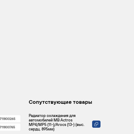
Сопутствующие товары
Радиатор охлаждения для
711800265
автомобилей MB Actros
MP4/MP5 (11-)/Arocs (13-) (выс.
711800765
сердц. 895мм)