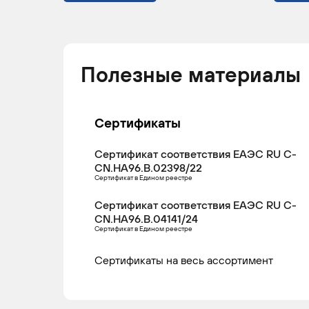
MERCEDES-
ACTROS
2011 -
Гр
BENZ
н.в.
TRUCKS
Полезные материалы
Сертификаты
MERCEDES-
ACTROS
2011 -
Гр
BENZ
н.в.
TRUCKS
Сертификат соответствия ЕАЭС RU С-
CN.НА96.В.02398/22
Сертификат в Едином реестре
Сертификат соответствия ЕАЭС RU С-
CN.НА96.В.04141/24
Сертификат в Едином реестре
MERCEDES-
ACTROS
2011 -
Гр
BENZ
н.в.
Сертификаты на весь ассортимент
TRUCKS