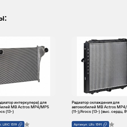
узовой
Chain
12.8
449
Дизель
ы:
узовой
Chain
12.8
449
Дизель
диатор интеркулера) для
Радиатор охлаждения для
билей MB Actros MP4/MP5
автомобилей MB Actros MP4
ocs (13-)
(11-)/Arocs (13-) (выс. сердц.
: LRIC 1519
Артикул: LRc 1591