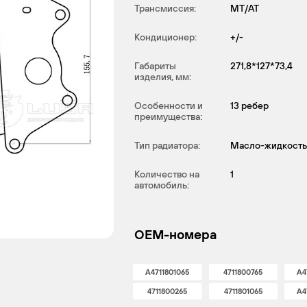
Трансмиссия:
MT/AT
Кондиционер:
+/-
Габариты
271,8*127*73,4
изделия, мм:
Особенности и
13 ребер
преимущества:
Тип радиатора:
Масло-жидкость
Количество на
1
автомобиль:
OEM-номера
A4711801065
4711800765
A4
4711800265
4711801065
A4