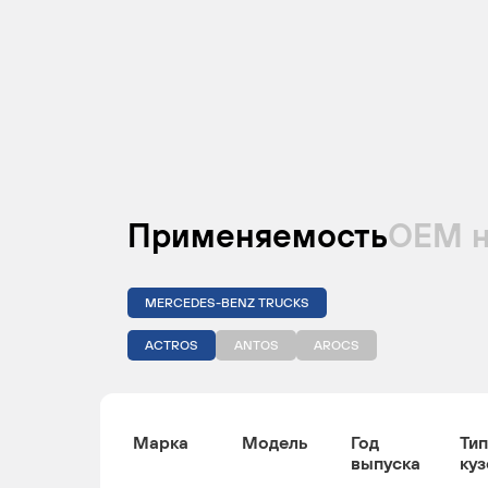
Применяемость
ОЕМ 
MERCEDES-BENZ TRUCKS
ACTROS
ANTOS
AROCS
Марка
Модель
Год
Тип
выпуска
куз