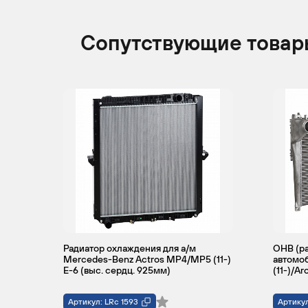
MERCEDES-
ACTROS
2011 -
Гр
BENZ
н.в.
Сопутствующие товар
TRUCKS
MERCEDES-
ACTROS
2011 -
Гр
BENZ
н.в.
TRUCKS
Радиатор охлаждения для а/м
ОНВ (ра
Mercedes-Benz Actros MP4/MP5 (11-)
автомо
E-6 (выс. сердц. 925мм)
(11-)/Ar
Артикул: LRc 1593
Артикул