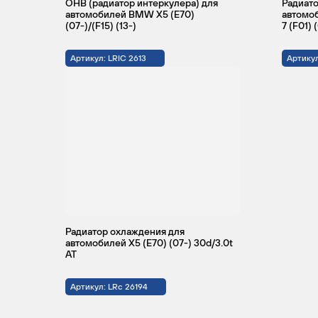
ОНВ (радиатор интеркулера) для
Радиато
автомобилей BMW X5 (E70)
автомо
(07-)/(F15) (13-)
7 (F01) 
Артикул: LRIC 2613
Артику
Радиатор охлаждения для
автомобилей X5 (E70) (07-) 30d/3.0t
AT
Артикул: LRc 26194