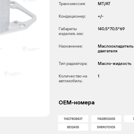
Трансмиссия:
MT/AT
Кондиционер:
+/-
Габариты
140,5*70,5*69
изделия, мм:
Назначение:
Маслоохладитель
двигателя
Тип радиатора:
Масло-жидкость
Количество на
1
автомобиль:
OEM-номера
11427808437
11428512435
8512435
5989070105