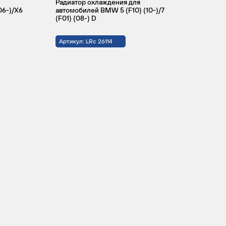
Радиатор охлаждения для
06-)/X6
автомобилей BMW 5 (F10) (10-)/7
(F01) (08-) D
Артикул: LRc 26114