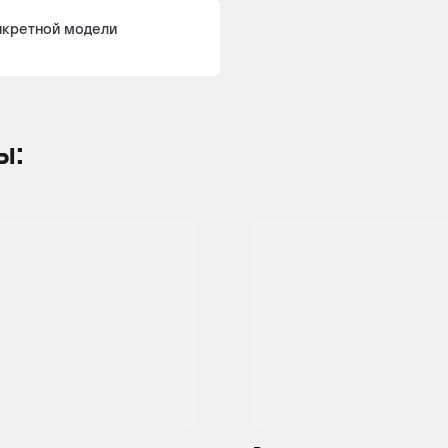
колеса
235
нкретной модели
ы:
оссовер
Привод
3
286
Дизель
на все
колеса
оссовер
Привод
3
306
Дизель
на все
колеса