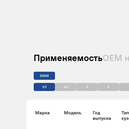
Применяемость
ОЕМ 
BMW
X5
X6
3
5
Марка
Модель
Год
Тип
выпуска
куз