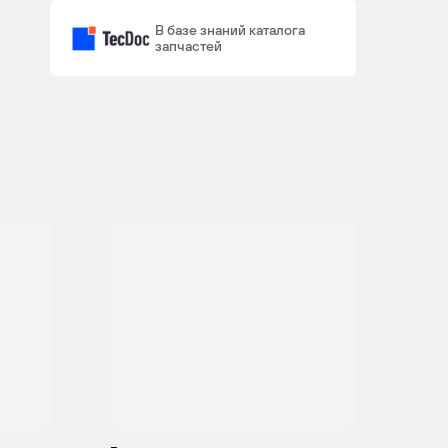
(306D3),
В базе знаний каталога
N57
запчастей
D30 A /
N57
D30 A /
M57
D30
(306D3)
M57
6
4
D30
(306D5)
N57
6
4
D30 B