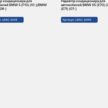
р кондиционера для
Радиатор кондиционера для
билей BMW 5 (F10) (10-)/BMW
автомобилей BMW X5 (E70) (
(08-)
(E71) (07-)
л: LRAC 2605
Артикул: LRAC 26193