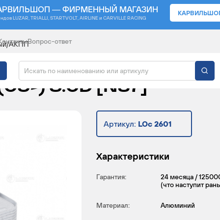
АРВИЛЬШОП — ФИРМЕННЫЙ МАГАЗИН
КАРВИЛЬШО
ендов
LUZAR, TRIALLI, STARTVOLT, AIRLINE и CARVILLE RACING
Контакты
Вопрос-ответ
ный/АКПП
ЫЙ ДЛЯ А/М BMW X5 (E
 (09-) 3.0D [N57]
Артикул:
LOc 2601
Характеристики
Гарантия:
24 месяца / 12500
(что наступит ран
Материал:
Алюминий