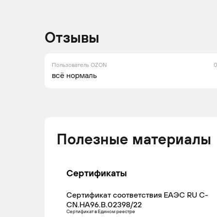
Отзывы
LADA
VESTA
2015 -
Се
н.в.
Пользователь OZON
0
всё нормаль
LADA
VESTA
2023 -
Се
н.в.
Полезные материалы
LADA
VESTA
2023 -
Ун
н.в.
Сертификаты
Сертификат соответствия ЕАЭС RU С-
CN.НА96.В.02398/22
LADA
VESTA
2015 -
Ун
Сертификат в Едином реестре
н.в.