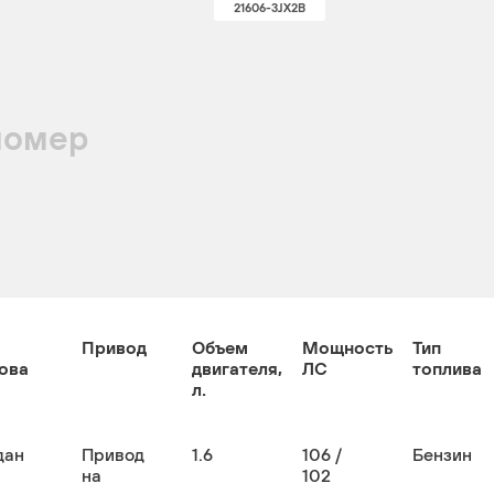
21606-3JX2B
номер
Привод
Объем
Мощность
Тип
ова
двигателя,
ЛС
топлива
л.
дан
Привод
1.6
106 /
Бензин
на
102