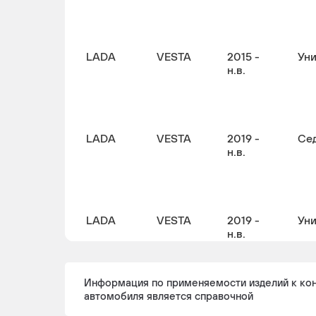
LADA
VESTA
2015 -
Ун
н.в.
LADA
VESTA
2019 -
Се
н.в.
LADA
VESTA
2019 -
Ун
н.в.
Информация по применяемости изделий к ко
автомобиля является справочной
LADA
VESTA
2018 -
Ун
н.в.