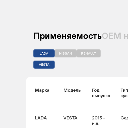
Применяемость
ОЕМ 
LADA
NISSAN
RENAULT
VESTA
Марка
Модель
Год
Тип
выпуска
куз
LADA
VESTA
2015 -
Се
н.в.