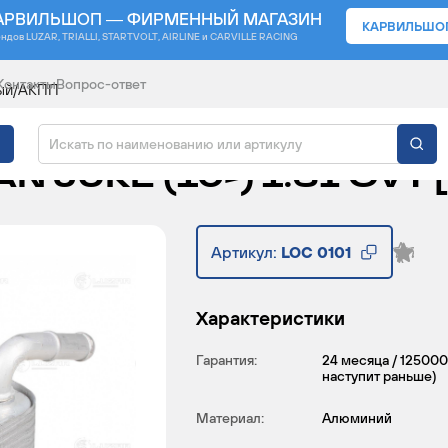
АРВИЛЬШОП — ФИРМЕННЫЙ МАГАЗИН
КАРВИЛЬШО
ендов
LUZAR, TRIALLI, STARTVOLT, AIRLINE и CARVILLE RACING
Контакты
Вопрос-ответ
ный/АКПП
ЯНЫЙ АКПП ДЛЯ АВТО
N JUKE (10-) 1.6I CVT 
Артикул:
LOC 0101
Характеристики
Гарантия:
24 месяца / 125000
наступит раньше)
Материал:
Алюминий