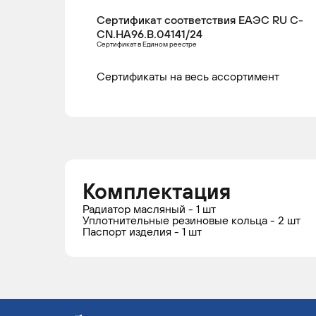
Сертификат соответствия ЕАЭС RU С-
CN.НА96.В.04141/24
LADA
VESTA
2015 -
Се
Сертификат в Едином реестре
н.в.
Сертификаты на весь ассортимент
Комплектация
Радиатор масляный - 1 шт
Уплотнительные резиновые кольца - 2 шт
Паспорт изделия - 1 шт