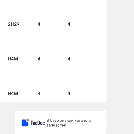
21129
4
4
H4M
4
4
H4M
4
4
В базе знаний каталога
запчастей
21129
4
4