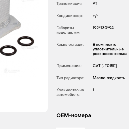
Трансмиссия:
AT
Кондиционер:
+/-
Габариты
192*130*94
изделия, мм:
Комплектация:
В комплекте
уплотнительные
резиновые кольца
Применение:
CVT [JF015E]
Тип радиатора:
Масло-жидкость
Количество на
1
автомобиль:
OEM-номера