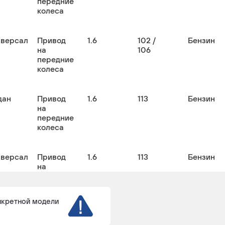
передние
колеса
иверсал
Привод
1.6
102 /
Бензин
на
106
передние
колеса
дан
Привод
1.6
113
Бензин
на
передние
колеса
иверсал
Привод
1.6
113
Бензин
на
передние
колеса
нкретной модели
иверсал
Привод
1.6
102
Бензин
на