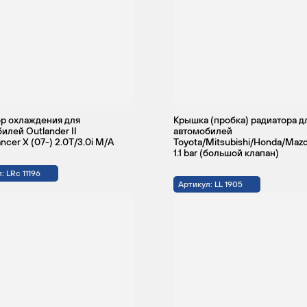
р охлаждения для
Крышка (пробка) радиатора д
илей Outlander II
автомобилей
ncer X (07-) 2.0T/3.0i M/A
Toyota/Mitsubishi/Honda/Mazd
1.1 bar (большой клапан)
: LRc 11196
Артикул: LL 1905