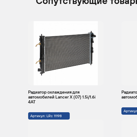
Сопутствующие товар
Радиатор охлаждения для
Радиато
автомобилей Lancer X (07) 1.5i/1.6i
автомоб
4AT
Артикул
Артикул: LRc 11198