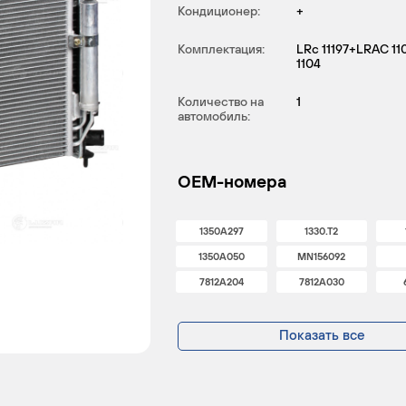
Кондиционер:
+
Комплектация:
LRc 11197+LRAC 1
1104
Количество на
1
автомобиль:
OEM-номера
1350A297
1330.T2
1350A050
MN156092
7812A204
7812A030
Показать все