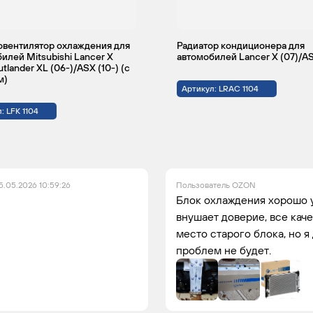
овентилятор охлаждения для
Радиатор кондиционера для
илей Mitsubishi Lancer X
автомобилей Lancer X (07)/AS
tlander XL (06-)/ASX (10-) (с
м)
Артикул: LRAC 1104
: LFK 1104
5.05.2026 10:59:26
Пользователь OZON
Блок охлаждения хорошо у
внушает доверие, все каче
место старого блока, но я
проблем не будет.