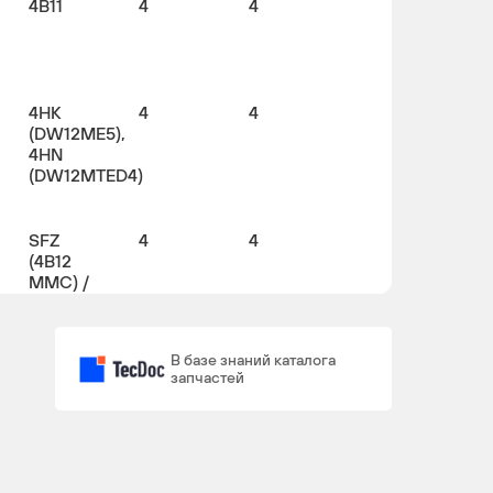
4B11
4
4
4HK
4
4
(DW12ME5),
4HN
(DW12MTED4)
SFZ
4
4
(4B12
MMC) /
4B12
В базе знаний каталога
запчастей