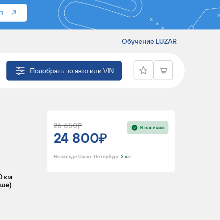
П
Обучение LUZAR
 LANCER X (07-)
Подобрать по авто или VIN
26 650
В наличии
24 800
На складе Санкт-Петербург :
3 шт.
0 км
ьше)