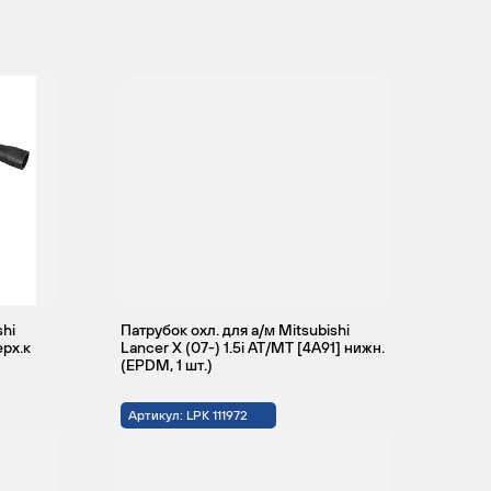
shi
Патрубок охл. для а/м Mitsubishi
ерх.к
Lancer X (07-) 1.5i АТ/МТ [4A91] нижн.
(EPDM, 1 шт.)
Артикул: LPK 111972