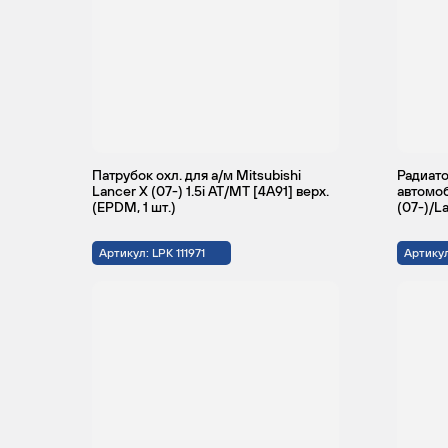
Патрубок охл. для а/м Mitsubishi
Радиато
Lancer X (07-) 1.5i АТ/МТ [4A91] верх.
автомоб
(EPDM, 1 шт.)
(07-)/La
Артикул: LPK 111971
Артикул