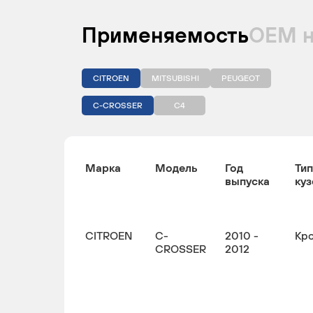
Применяемость
ОЕМ 
CITROEN
MITSUBISHI
PEUGEOT
C-CROSSER
C4
Марка
Модель
Год
Тип
выпуска
куз
CITROEN
C-
2010 -
Кр
CROSSER
2012