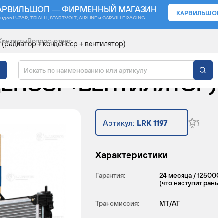
АРВИЛЬШОП — ФИРМЕННЫЙ МАГАЗИН
КАРВИЛЬШО
ендов
LUZAR, TRIALLI, STARTVOLT, AIRLINE и CARVILLE RACING
Контакты
Вопрос-ответ
 (радиатор + конденсор + вентилятор)
 ДЛЯ А/М MITSUBISHI
ДЕНСОР+ВЕНТИЛЯТОР)
Артикул:
LRK 1197
Характеристики
Гарантия:
24 месяца / 12500
(что наступит ран
Трансмиссия:
MT/AT