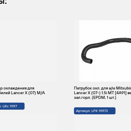
ы:
р охлаждения для
Патрубок охл. для а/м Mitsubi
илей Lancer X (07) M/A
Lancer X (07-) 1.5i МТ [4A91] в
зал.горл. (EPDM, 1 шт.)
: LRc 11197
Артикул: LPK 111973