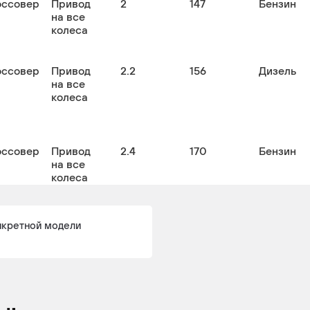
оссовер
Привод
2
147
Бензин
на все
колеса
оссовер
Привод
2.2
156
Дизель
на все
колеса
оссовер
Привод
2.4
170
Бензин
на все
колеса
нкретной модели