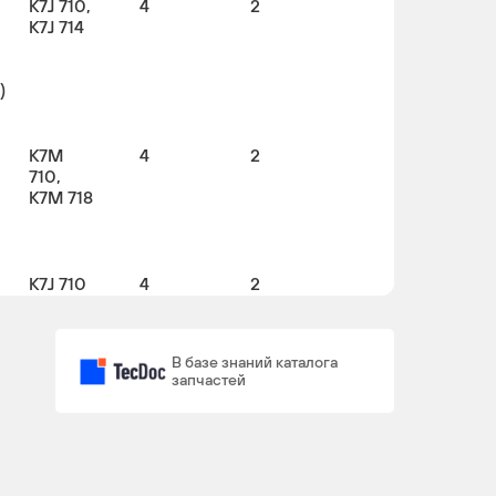
K7J 710,
4
2
K7J 714
)
K7M
4
2
710,
K7M 718
K7J 710
4
2
В базе знаний каталога
запчастей
K7M
4
2
710,
K7M 718