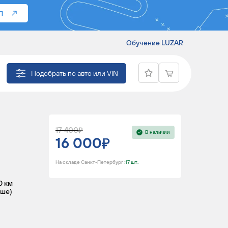
П
Обучение LUZAR
GAN (04-) AC+
Подобрать по авто или VIN
17 400
В наличии
16 000
На складе Санкт-Петербург :
17 шт.
0 км
ьше)