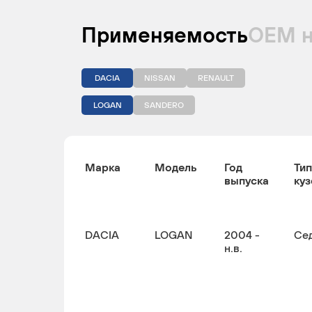
Применяемость
ОЕМ 
DACIA
NISSAN
RENAULT
LOGAN
SANDERO
Марка
Модель
Год
Тип
выпуска
куз
DACIA
LOGAN
2004 -
Се
н.в.