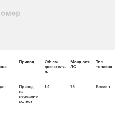
номер
Привод
Объем
Мощность
Тип
ова
двигателя,
ЛС
топлива
л.
дан
Привод
1.4
75
Бензин
на
передние
колеса