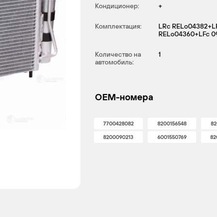
Кондиционер:
+
Комплектация:
LRc RELo04382+
RELo04360+LFc 0
Количество на
1
автомобиль:
OEM-номера
7700428082
8200156548
82
8200090213
6001550769
82