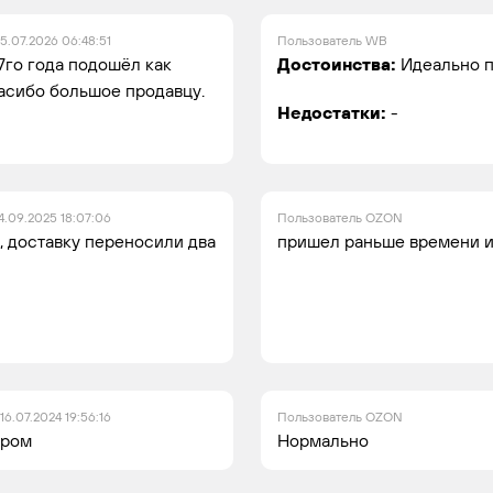
15.07.2026 06:48:51
Пользователь WB
7го года подошёл как
Достоинства:
Идеально п
асибо большое продавцу.
Недостатки:
-
4.09.2025 18:07:06
Пользователь OZON
, доставку переносили два
пришел раньше времени и 
16.07.2024 19:56:16
Пользователь OZON
ером
Нормально