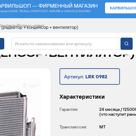
АРВИЛЬШОП — ФИРМЕННЫЙ МАГАЗИН
КАРВИЛЬШО
ендов
LUZAR, TRIALLI, STARTVOLT, AIRLINE и CARVILLE RACING
Контакты
Вопрос-ответ
 (радиатор + конденсор + вентилятор)
 ДЛЯ А/М RENAULT LO
ДЕНСОР+ВЕНТИЛЯТОР)
Артикул:
LRK 0982
Характеристики
Гарантия:
24 месяца / 12500
(что наступит ран
Трансмиссия:
MT