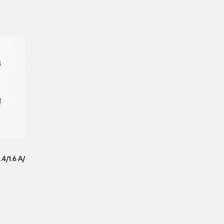
K7M 710
4
2
K7M 710
4/1.6 А/