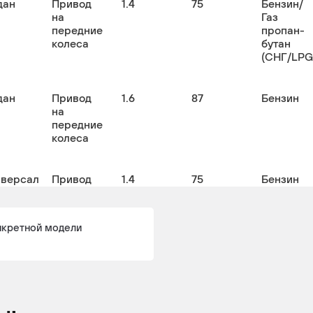
дан
Привод
1.4
75
Бензин/
на
Газ
передние
пропан-
колеса
бутан
(СНГ/LPG
дан
Привод
1.6
87
Бензин
на
передние
колеса
иверсал
Привод
1.4
75
Бензин
на
передние
колеса
нкретной модели
иверсал
Привод
1.6
87
Бензин
на
передние
колеса